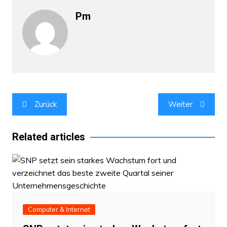
Pm
Beitragsnavigation
Zurück
Weiter
Related articles
Computer & Internet