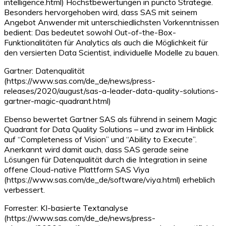
intelligence.html) Höchstbewertungen in puncto Strategie.
Besonders hervorgehoben wird, dass SAS mit seinem
Angebot Anwender mit unterschiedlichsten Vorkenntnissen
bedient: Das bedeutet sowohl Out-of-the-Box-
Funktionalitäten für Analytics als auch die Möglichkeit für
den versierten Data Scientist, individuelle Modelle zu bauen.
Gartner: Datenqualität
(https://www.sas.com/de_de/news/press-
releases/2020/august/sas-a-leader-data-quality-solutions-
gartner-magic-quadrant.html)
Ebenso bewertet Gartner SAS als führend in seinem Magic
Quadrant for Data Quality Solutions – und zwar im Hinblick
auf “Completeness of Vision” und “Ability to Execute”.
Anerkannt wird damit auch, dass SAS gerade seine
Lösungen für Datenqualität durch die Integration in seine
offene Cloud-native Plattform SAS Viya
(https://www.sas.com/de_de/software/viya.html) erheblich
verbessert.
Forrester: KI-basierte Textanalyse
(https://www.sas.com/de_de/news/press-