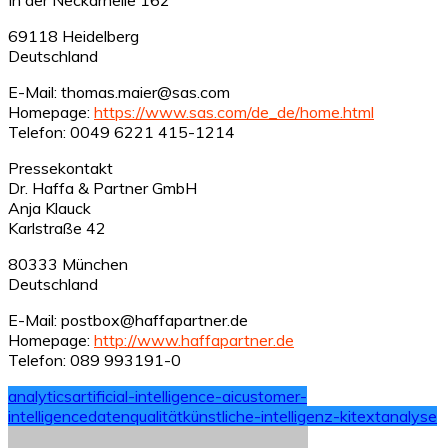
69118 Heidelberg
Deutschland
E-Mail: thomas.maier@sas.com
Homepage:
https://www.sas.com/de_de/home.html
Telefon: 0049 6221 415-1214
Pressekontakt
Dr. Haffa & Partner GmbH
Anja Klauck
Karlstraße 42
80333 München
Deutschland
E-Mail: postbox@haffapartner.de
Homepage:
http://www.haffapartner.de
Telefon: 089 993191-0
analytics
artificial-intelligence-ai
customer-
intelligence
datenqualität
künstliche-intelligenz-ki
textanalyse