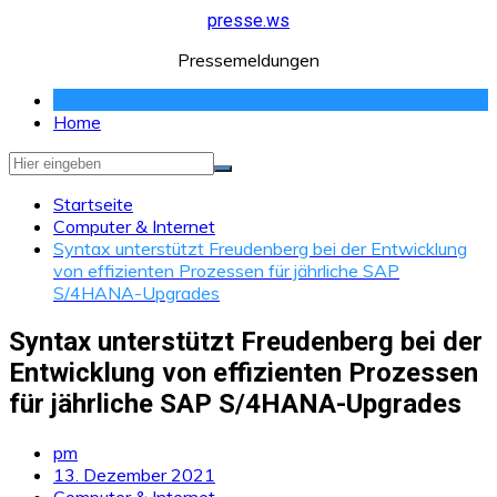
Zum
presse.ws
Inhalt
Pressemeldungen
springen
Home
Startseite
Computer & Internet
Syntax unterstützt Freudenberg bei der Entwicklung
von effizienten Prozessen für jährliche SAP
S/4HANA-Upgrades
Syntax unterstützt Freudenberg bei der
Entwicklung von effizienten Prozessen
für jährliche SAP S/4HANA-Upgrades
pm
13. Dezember 2021
Computer & Internet