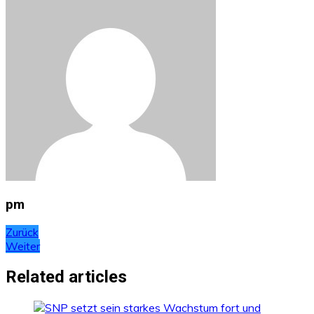
pm
Beitragsnavigation
Zurück
Weiter
Related articles