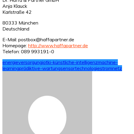
Anja Klauck
Karlstraße 42
80333 München
Deutschland
E-Mail: postbox@haffapartner.de
Homepage:
http://www.haffapartner.de
Telefon: 089 993191-0
energieversorgung
iot
ki-künstliche-intelligenz
machine-
learning
prädiktive-wartung
sensortechnologie
stromnetz