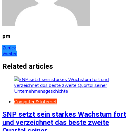
pm
Beitragsnavigation
Zurück
Weiter
Related articles
Computer & Internet
SNP setzt sein starkes Wachstum fort
und verzeichnet das beste zweite
Quartal seiner