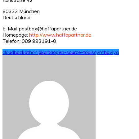
80333 München
Deutschland
E-Mail: postbox@haffapartner.de
Homepage:
http://www.haffapartner.de
Telefon: 089 993191-0
cloud
hackathon
jakarta
open-source-tools
syntho
viya