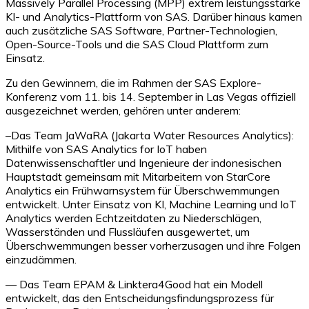
Massively Parallel Processing (MPP) extrem leistungsstarke
KI- und Analytics-Plattform von SAS. Darüber hinaus kamen
auch zusätzliche SAS Software, Partner-Technologien,
Open-Source-Tools und die SAS Cloud Plattform zum
Einsatz.
Zu den Gewinnern, die im Rahmen der SAS Explore-
Konferenz vom 11. bis 14. September in Las Vegas offiziell
ausgezeichnet werden, gehören unter anderem:
–Das Team JaWaRA (Jakarta Water Resources Analytics):
Mithilfe von SAS Analytics for IoT haben
Datenwissenschaftler und Ingenieure der indonesischen
Hauptstadt gemeinsam mit Mitarbeitern von StarCore
Analytics ein Frühwarnsystem für Überschwemmungen
entwickelt. Unter Einsatz von KI, Machine Learning und IoT
Analytics werden Echtzeitdaten zu Niederschlägen,
Wasserständen und Flussläufen ausgewertet, um
Überschwemmungen besser vorherzusagen und ihre Folgen
einzudämmen.
— Das Team EPAM & Linktera4Good hat ein Modell
entwickelt, das den Entscheidungsfindungsprozess für