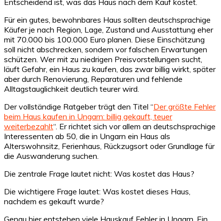
Entscheidend ist, was das Haus nach dem Kauf kostet.
Für ein gutes, bewohnbares Haus sollten deutschsprachige
Käufer je nach Region, Lage, Zustand und Ausstattung eher
mit 70.000 bis 100.000 Euro planen. Diese Einschätzung
soll nicht abschrecken, sondern vor falschen Erwartungen
schützen. Wer mit zu niedrigen Preisvorstellungen sucht,
läuft Gefahr, ein Haus zu kaufen, das zwar billig wirkt, später
aber durch Renovierung, Reparaturen und fehlende
Alltagstauglichkeit deutlich teurer wird.
Der vollständige Ratgeber trägt den Titel “
Der größte Fehler
beim Haus kaufen in Ungarn: billig gekauft, teuer
weiterbezahlt
“. Er richtet sich vor allem an deutschsprachige
Interessenten ab 50, die in Ungarn ein Haus als
Alterswohnsitz, Ferienhaus, Rückzugsort oder Grundlage für
die Auswanderung suchen.
Die zentrale Frage lautet nicht: Was kostet das Haus?
Die wichtigere Frage lautet: Was kostet dieses Haus,
nachdem es gekauft wurde?
Genau hier entstehen viele Hauskauf Fehler in Ungarn. Ein