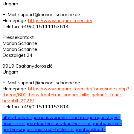
Ungarn
E-Mail: support@marion-schanne.de
Homepage:
https://www.ungarn-foren.de/
Telefon: +49(0)15111153614
Pressekontakt
Marion Schanne
Marion Schanne
Doszaliget 24
9919 Csákánydoroszló
Ungarn
E-Mail: support@marion-schanne.de
Homepage:
https://www.ungarn-foren.de/forum/index.php?
thread/602-haus-kaufen-in-ungarn-billig-gekauft-teuer-
bezahlt-2026/
Telefon: +49(0)15111153614
altes-haus-ungarn
auswandern-nach-ungarn
günstiges-
haus-in-ungarn-kaufen
haus-kaufen-in-ungarn
haus-mit-
garten-ungarn
hauskauf-fehler-ungarn
hauskauf-