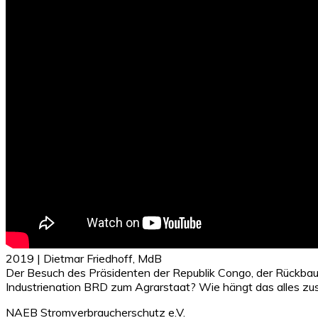
2019 | Dietmar Friedhoff, MdB
Der Besuch des Präsidenten der Republik Congo, der Rückbau un
Industrienation BRD zum Agrarstaat? Wie hängt das alles z
NAEB Stromverbraucherschutz e.V.