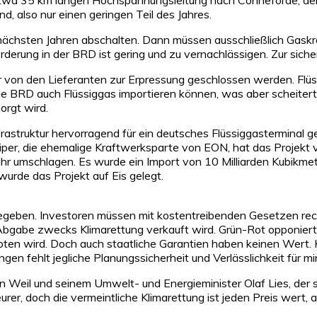
nd, also nur einen geringen Teil des Jahres.
chsten Jahren abschalten. Dann müssen ausschließlich Gaskraftw
derung in der BRD ist gering und zu vernachlässigen. Zur sic
r von den Lieferanten zur Erpressung geschlossen werden. Fl
 BRD auch Flüssiggas importieren können, was aber scheitert. E
orgt wird.
astruktur hervorragend für ein deutsches Flüssiggasterminal ge
per, die ehemalige Kraftwerksparte von EON, hat das Projekt 
ahr umschlagen. Es wurde ein Import von 10 Milliarden Kubikm
urde das Projekt auf Eis gelegt.
 gegeben. Investoren müssen mit kostentreibenden Gesetzen rec
bgabe zwecks Klimarettung verkauft wird. Grün-Rot opponiert 
oten wird. Doch auch staatliche Garantien haben keinen Wert. K
en fehlt jegliche Planungssicherheit und Verlässlichkeit für m
eil und seinem Umwelt- und Energieminister Olaf Lies, der soga
rer, doch die vermeintliche Klimarettung ist jeden Preis wert,