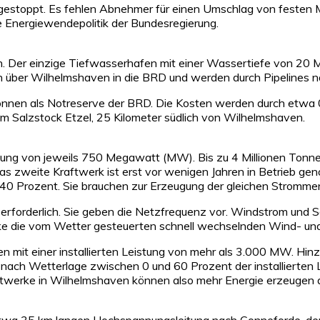
gestoppt. Es fehlen Abnehmer für einen Umschlag von festen Mi
are Energiewendepolitik der Bundesregierung.
. Der einzige Tiefwasserhafen mit einer Wassertiefe von 20 
 über Wilhelmshaven in die BRD und werden durch Pipelines n
Tonnen als Notreserve der BRD. Die Kosten werden durch etwa 0,
m Salzstock Etzel, 25 Kilometer südlich von Wilhelmshaven.
ung von jeweils 750 Megawatt (MW). Bis zu 4 Millionen Tonnen
Das zweite Kraftwerk ist erst vor wenigen Jahren in Betrieb 
40 Prozent. Sie brauchen zur Erzeugung der gleichen Stromme
tz erforderlich. Sie geben die Netzfrequenz vor. Windstrom und
e die vom Wetter gesteuerten schnell wechselnden Wind- und 
 mit einer installierten Leistung von mehr als 3.000 MW. H
ach Wetterlage zwischen 0 und 60 Prozent der installierten Le
aftwerke in Wilhelmshaven können also mehr Energie erzeugen
wa 35 km langen Hochspannungsleitung nach Conneforde, dem n