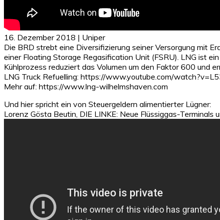
16. Dezember 2018 | Uniper
Die BRD strebt eine Diversifizierung seiner Versorgung mit E
einer Floating Storage Regasification Unit (FSRU). LNG ist ein 
Kühlprozess reduziert das Volumen um den Faktor 600 und erm
LNG Truck Refuelling: https://www.youtube.com/watch?v=L
Mehr auf: https://www.lng-wilhelmshaven.com
Und hier spricht ein von Steuergeldern alimentierter Lügner:
Lorenz Gösta Beutin, DIE LINKE: Neue Flüssiggas-Terminals u