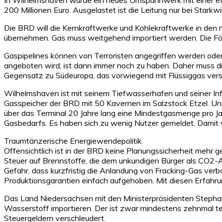
200 Millionen Euro. Ausgelastet ist die Leitung nur bei Starkwi
Die BRD will die Kernkraftwerke und Kohlekraftwerke in den nä
übernehmen. Gas muss weitgehend importiert werden. Die För
Gaspipelines können von Terroristen angegriffen werden ode
angeboten wird, ist dann immer noch zu haben. Daher muss die
Gegensatz zu Südeuropa, das vorwiegend mit Flüssiggas vers
Wilhelmshaven ist mit seinem Tiefwasserhafen und seiner Infr
Gasspeicher der BRD mit 50 Kavernen im Salzstock Etzel. Uni
über das Terminal 20 Jahre lang eine Mindestgasmenge pro J
Gasbedarfs. Es haben sich zu wenig Nutzer gemeldet. Damit w
Traumtänzerische Energiewendepolitik
Offensichtlich ist in der BRD keine Planungssicherheit mehr
Steuer auf Brennstoffe, die dem unkundigen Bürger als CO2-A
Gefahr, dass kurzfristig die Anlandung von Fracking-Gas verb
Produktionsgarantien einfach aufgehoben. Mit diesen Erfahrung
Das Land Niedersachsen mit den Ministerpräsidenten Stephan W
Wasserstoff importieren. Der ist zwar mindestens zehnmal teu
Steuergeldern verschleudert.