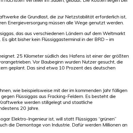
erke die Grundlast, die zur Netzstabilität erforderlich ist,
heren Energieversorgung müssen alle Wege genutzt werden.
üssiggas, das aus verschiedenen Ländern auf dem Weltmarkt
s gibt bisher kein Flüssiggasterminal in der BRD – im
eignet. 25 Kilometer südlich des Hafens ist einer der größten
vorangetrieben. Vor Baubeginn wurden Nutzer gesucht, die
etern geplant. Das sind etwa 10 Prozent des deutschen
hnen, wie beispielsweise mit der im kommenden Jahr fälligen
gegen Flüssiggas aus Fracking-Feldern. Es besteht die
raftwerke werden stillgelegt und staatliche
indestens 20 Jahre.
r Elektro-Ingenieur ist, will statt Flüssiggas “grünen”
 auch die Demontage von Industrie. Dafür werden Millionen an