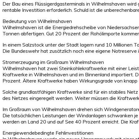
Der Bau eines Flüssigerdgasterminals in Wilhelmshaven wird 
rentable Investition erforderlich. Schuld ist die unberechenb
Bedeutung von Wilhelmshaven
Wilhelmshaven ist die Energiedrehscheibe von Niedersachsen
Tonnen abfertigen. Gut 20 Prozent der Rohölimporte kommen
In einem Salzstock unter der Stadt lagern rund 10 Millionen 
Die Bundeswehr hat zusätzlich noch eine eigene Notreserve i
Stromerzeugung im Großraum Wilhelmshaven
Wilhelmshaven hat zwei Steinkohlekraftwerke mit einer Leist
Kraftwerke in Wilhelmshaven und im Binnenland importiert. 
Prozent. Ältere Kraftwerke haben Wirkungsgrade von knapp 
Solche grundlastfähigen Kraftwerke sind für ein stabiles Ne
des Netzes eingeregelt werden. Weiter müssen die Kraftwerk
Im Großraum von Wilhelmshaven drehen sich Windgeneratoren
Die tatsächlichen Leistungen der Windanlagen schwanken je n
werden an Land 20 und auf See 40 Prozent erreicht. Die Kr
Energiewendebedingte Fehlinvestitionen
In Wilhelmshaven wurde ein neues Umspannwerk mit einer et