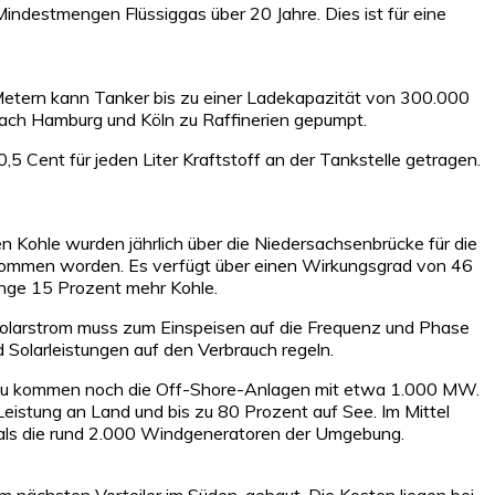
ndestmengen Flüssiggas über 20 Jahre. Dies ist für eine
Metern kann Tanker bis zu einer Ladekapazität von 300.000
ach Hamburg und Köln zu Raffinerien gepumpt.
5 Cent für jeden Liter Kraftstoff an der Tankstelle getragen.
 Kohle wurden jährlich über die Niedersachsenbrücke für die
genommen worden. Es verfügt über einen Wirkungsgrad von 46
nge 15 Prozent mehr Kohle.
 Solarstrom muss zum Einspeisen auf die Frequenz und Phase
Solarleistungen auf den Verbrauch regeln.
inzu kommen noch die Off-Shore-Anlagen mit etwa 1.000 MW.
istung an Land und bis zu 80 Prozent auf See. Im Mittel
 als die rund 2.000 Windgeneratoren der Umgebung.
ächsten Verteiler im Süden, gebaut. Die Kosten liegen bei