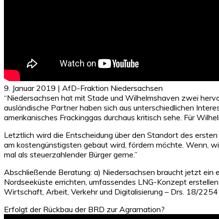
9. Januar 2019 | AfD-Fraktion Niedersachsen
“Niedersachsen hat mit Stade und Wilhelmshaven zwei hervo
ausländische Partner haben sich aus unterschiedlichen Intere
amerikanisches Frackinggas durchaus kritisch sehe. Für Wilhe
Letztlich wird die Entscheidung über den Standort des erste
am kostengünstigsten gebaut wird, fördern möchte. Wenn, wie
mal als steuerzahlender Bürger gerne.”
Abschließende Beratung: a) Niedersachsen braucht jetzt ein 
Nordseeküste errichten, umfassendes LNG-Konzept erstellen 
Wirtschaft, Arbeit, Verkehr und Digitalisierung – Drs. 18/22
Erfolgt der Rückbau der BRD zur Agrarnation?