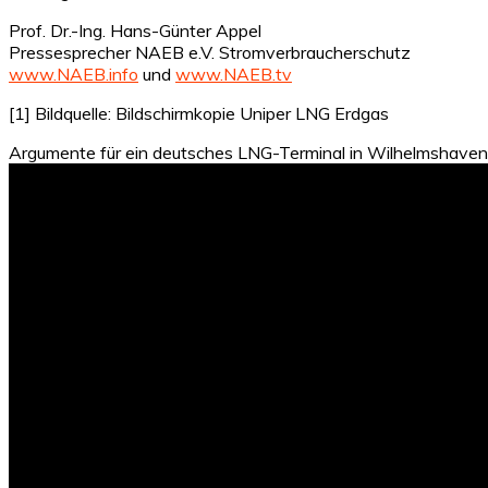
Prof. Dr.-Ing. Hans-Günter Appel
Pressesprecher NAEB e.V. Stromverbraucherschutz
www.NAEB.info
und
www.NAEB.tv
[1] Bildquelle: Bildschirmkopie Uniper LNG Erdgas
Argumente für ein deutsches LNG-Terminal in Wilhelmshaven 