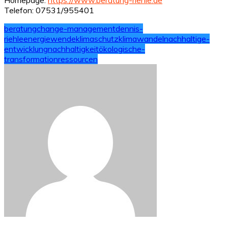
Telefon: 07531/955401
beratung
change-management
dennis-
riehle
energiewende
klimaschutz
klimawandel
nachhaltige-
entwicklung
nachhaltigkeit
ökologische-
transformation
ressourcen