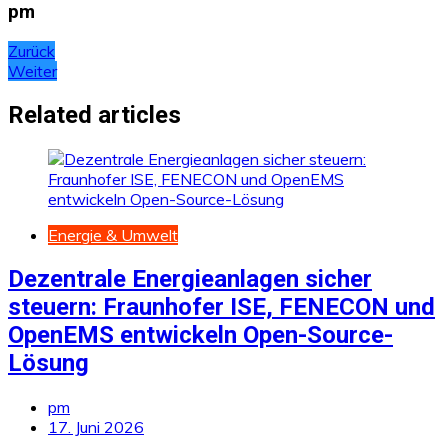
pm
Beitragsnavigation
Zurück
Weiter
Related articles
Energie & Umwelt
Dezentrale Energieanlagen sicher
steuern: Fraunhofer ISE, FENECON und
OpenEMS entwickeln Open-Source-
Lösung
pm
17. Juni 2026