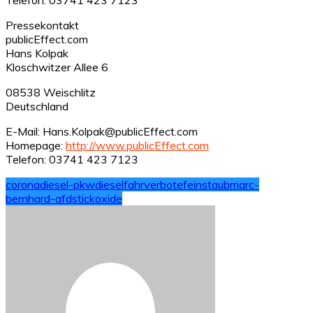
Pressekontakt
publicEffect.com
Hans Kolpak
Kloschwitzer Allee 6
08538 Weischlitz
Deutschland
E-Mail: Hans.Kolpak@publicEffect.com
Homepage:
http://www.publicEffect.com
Telefon: 03741 423 7123
corona
diesel-pkw
dieselfahrverbote
feinstaub
marc-
bernhard-afd
stickoxide