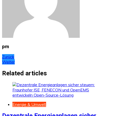
pm
Beitragsnavigation
Zurück
Weiter
Related articles
Energie & Umwelt
Dezentrale Energieanlagen sicher