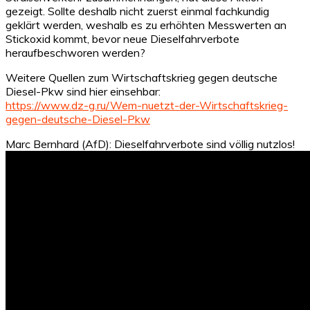
gezeigt. Sollte deshalb nicht zuerst einmal fachkundig
geklärt werden, weshalb es zu erhöhten Messwerten an
Stickoxid kommt, bevor neue Dieselfahrverbote
heraufbeschworen werden?
Weitere Quellen zum Wirtschaftskrieg gegen deutsche
Diesel-Pkw sind hier einsehbar:
https://www.dz-g.ru/Wem-nuetzt-der-Wirtschaftskrieg-
gegen-deutsche-Diesel-Pkw
Marc Bernhard (AfD): Dieselfahrverbote sind völlig nutzlos!