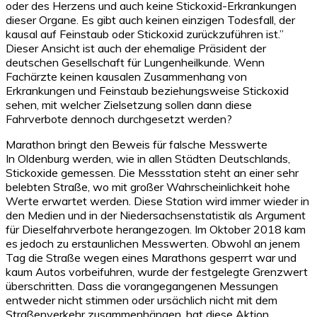
oder des Herzens und auch keine Stickoxid-Erkrankungen
dieser Organe. Es gibt auch keinen einzigen Todesfall, der
kausal auf Feinstaub oder Stickoxid zurückzuführen ist.”
Dieser Ansicht ist auch der ehemalige Präsident der
deutschen Gesellschaft für Lungenheilkunde. Wenn
Fachärzte keinen kausalen Zusammenhang von
Erkrankungen und Feinstaub beziehungsweise Stickoxid
sehen, mit welcher Zielsetzung sollen dann diese
Fahrverbote dennoch durchgesetzt werden?
Marathon bringt den Beweis für falsche Messwerte
In Oldenburg werden, wie in allen Städten Deutschlands,
Stickoxide gemessen. Die Messstation steht an einer sehr
belebten Straße, wo mit großer Wahrscheinlichkeit hohe
Werte erwartet werden. Diese Station wird immer wieder in
den Medien und in der Niedersachsenstatistik als Argument
für Dieselfahrverbote herangezogen. Im Oktober 2018 kam
es jedoch zu erstaunlichen Messwerten. Obwohl an jenem
Tag die Straße wegen eines Marathons gesperrt war und
kaum Autos vorbeifuhren, wurde der festgelegte Grenzwert
überschritten. Dass die vorangegangenen Messungen
entweder nicht stimmen oder ursächlich nicht mit dem
Straßenverkehr zusammenhängen, hat diese Aktion