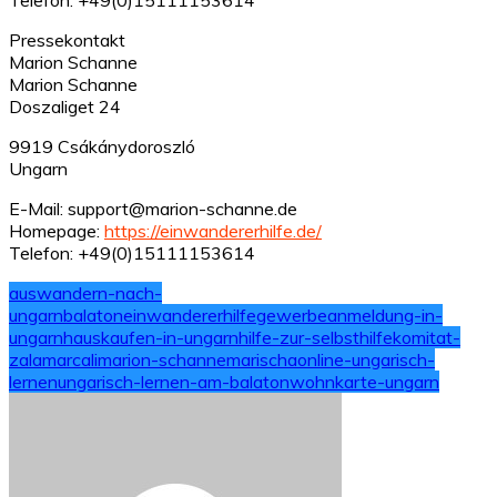
Pressekontakt
Marion Schanne
Marion Schanne
Doszaliget 24
9919 Csákánydoroszló
Ungarn
E-Mail: support@marion-schanne.de
Homepage:
https://einwandererhilfe.de/
Telefon: +49(0)15111153614
auswandern-nach-
ungarn
balaton
einwandererhilfe
gewerbeanmeldung-in-
ungarn
hauskaufen-in-ungarn
hilfe-zur-selbsthilfe
komitat-
zala
marcali
marion-schanne
marischa
online-ungarisch-
lernen
ungarisch-lernen-am-balaton
wohnkarte-ungarn