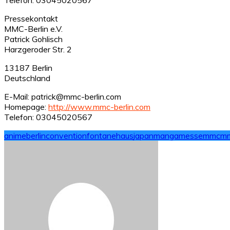
Pressekontakt
MMC-Berlin e.V.
Patrick Gohlisch
Harzgeroder Str. 2
13187 Berlin
Deutschland
E-Mail: patrick@mmc-berlin.com
Homepage:
http://www.mmc-berlin.com
Telefon: 03045020567
anime
berlin
convention
fontanehaus
japan
manga
messe
mmc
mm