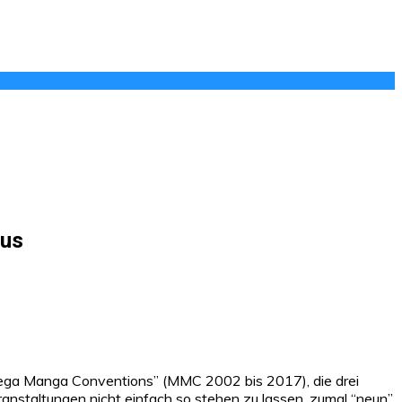
aus
a Manga Conventions” (MMC 2002 bis 2017), die drei
nstaltungen nicht einfach so stehen zu lassen, zumal “neun”