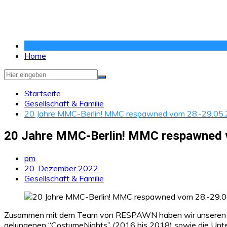
Zum
Inhalt
springen
Home
Startseite
Gesellschaft & Familie
20 Jahre MMC-Berlin! MMC respawned vom 28.-29.05.
20 Jahre MMC-Berlin! MMC respawned v
pm
20. Dezember 2022
Gesellschaft & Familie
Zusammen mit dem Team von RESPAWN haben wir unseren Geb
gelungenen “CostumeNights” (2016 bis 2018) sowie die Unter