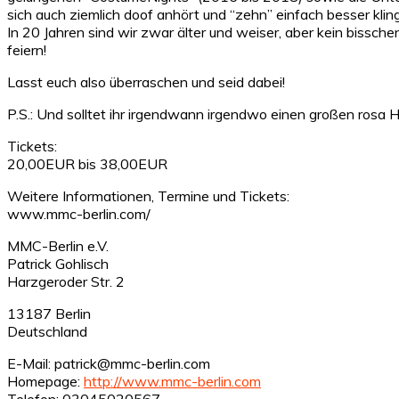
sich auch ziemlich doof anhört und “zehn” einfach besser kling
In 20 Jahren sind wir zwar älter und weiser, aber kein biss
feiern!
Lasst euch also überraschen und seid dabei!
P.S.: Und solltet ihr irgendwann irgendwo einen großen rosa H
Tickets:
20,00EUR bis 38,00EUR
Weitere Informationen, Termine und Tickets:
www.mmc-berlin.com/
MMC-Berlin e.V.
Patrick Gohlisch
Harzgeroder Str. 2
13187 Berlin
Deutschland
E-Mail: patrick@mmc-berlin.com
Homepage:
http://www.mmc-berlin.com
Telefon: 03045020567