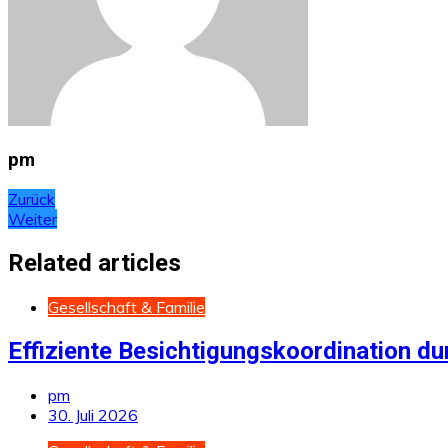
pm
Beitragsnavigation
Zurück
Weiter
Related articles
Gesellschaft & Familie
Effiziente Besichtigungskoordination du
pm
30. Juli 2026