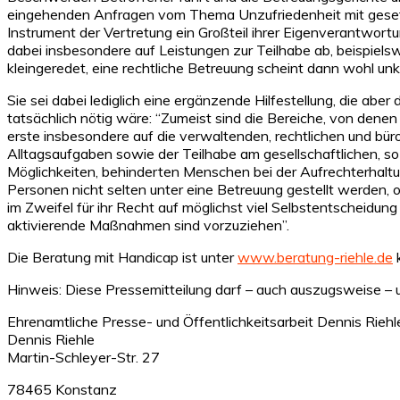
eingehenden Anfragen vom Thema Unzufriedenheit mit gesetzli
Instrument der Vertretung ein Großteil ihrer Eigenverantwortu
dabei insbesondere auf Leistungen zur Teilhabe ab, beispiels
kleingeredet, eine rechtliche Betreuung scheint dann wohl unk
Sie sei dabei lediglich eine ergänzende Hilfestellung, die ab
tatsächlich nötig wäre: “Zumeist sind die Bereiche, von denen
erste insbesondere auf die verwaltenden, rechtlichen und bür
Alltagsaufgaben sowie der Teilhabe am gesellschaftlichen, so
Möglichkeiten, behinderten Menschen bei der Aufrechterhaltu
Personen nicht selten unter eine Betreuung gestellt werden, 
im Zweifel für ihr Recht auf möglichst viel Selbstentscheidung
aktivierende Maßnahmen sind vorzuziehen”.
Die Beratung mit Handicap ist unter
www.beratung-riehle.de
k
Hinweis: Diese Pressemitteilung darf – auch auszugsweise 
Ehrenamtliche Presse- und Öffentlichkeitsarbeit Dennis Riehl
Dennis Riehle
Martin-Schleyer-Str. 27
78465 Konstanz