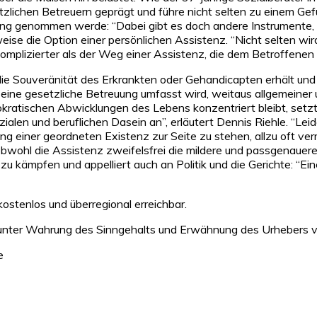
chen Betreuern geprägt und führe nicht selten zu einem Gefüh
ng genommen werde: “Dabei gibt es doch andere Instrumente, die
weise die Option einer persönlichen Assistenz. “Nicht selten w
omplizierter als der Weg einer Assistenz, die dem Betroffenen d
er die Souveränität des Erkrankten oder Gehandicapten erhält und
 eine gesetzliche Betreuung umfasst wird, weitaus allgemeiner u
okratischen Abwicklungen des Lebens konzentriert bleibt, setzt
zialen und beruflichen Dasein an”, erläutert Dennis Riehle. “L
ng einer geordneten Existenz zur Seite zu stehen, allzu oft 
obwohl die Assistenz zweifelsfrei die mildere und passgenauer
 zu kämpfen und appelliert auch an Politik und die Gerichte: “E
ostenlos und überregional erreichbar.
– unter Wahrung des Sinngehalts und Erwähnung des Urhebers
e