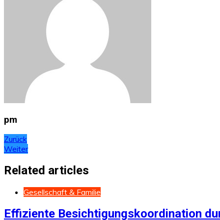
pm
Beitragsnavigation
Zurück
Weiter
Related articles
Gesellschaft & Familie
Effiziente Besichtigungskoordination du