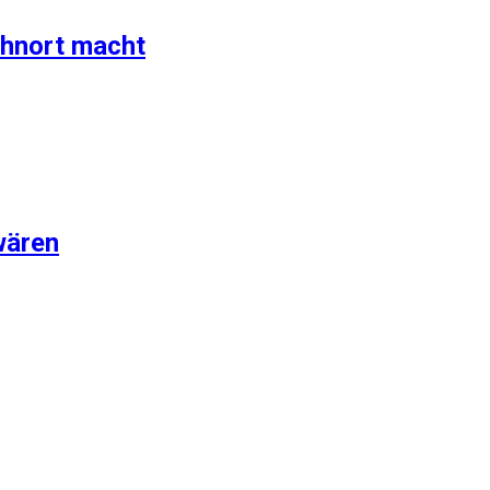
ohnort macht
wären