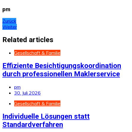
pm
Beitragsnavigation
Zurück
Weiter
Related articles
Gesellschaft & Familie
Effiziente Besichtigungskoordination
durch professionellen Maklerservice
pm
30. Juli 2026
Gesellschaft & Familie
Individuelle Lösungen statt
Standardverfahren