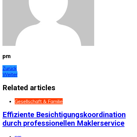
pm
Beitragsnavigation
Zurück
Weiter
Related articles
Gesellschaft & Familie
Effiziente Besichtigungskoordination
durch professionellen Maklerservice
pm