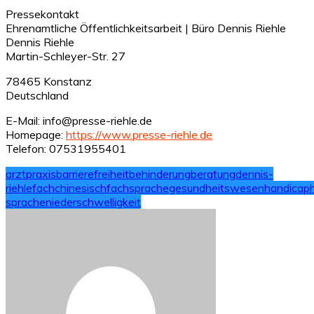
Pressekontakt
Ehrenamtliche Öffentlichkeitsarbeit | Büro Dennis Riehle
Dennis Riehle
Martin-Schleyer-Str. 27
78465 Konstanz
Deutschland
E-Mail: info@presse-riehle.de
Homepage:
https://www.presse-riehle.de
Telefon: 07531955401
arztpraxis
barrierefreiheit
behinderung
beratung
dennis-
riehle
fachchinesisch
fachsprache
gesundheitswesen
handicap
sprache
niederschwelligkeit