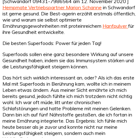
[Schwandorf 09431-7986564 am 12. November 2020 ]
Hempmate Vertriebspartner Marion Schanne
in Schwandorf
ist gerne gesund. Die Best-agerin erzählt erstmals öffentlich,
wie und warum sie selbst optimierte
Ernährungsgewohnheiten mit proteinreichem
Hanfpulver
für
ihre Gesundheit entwickelte.
Die besten Superfoods: Power für jeden Tag!
Superfoods sollen eine ganz besondere Wirkung auf unsere
Gesundheit haben, indem sie das Immunsystem stärken und
die Leistungsfähigkeit steigern können.
Das hört sich wirklich interessant an, oder? Als ich das erste
Mal mit Superfoods in Berührung kam, wollte ich in meinem
Leben etwas ändern. Aus meiner Sicht ernährte ich mich
bereits gesund, jedoch fühlte ich mich trotzdem nicht richtig
wohl. Ich war oft müde, litt unter chronischen
Schlafstörungen und hatte Probleme mit meinen Gelenken.
Dann bin ich auf fünf Nährstoffe gestoßen, die ich fortan in
meine Ernährung integrierte. Das Ergebnis: Ich fühle mich
heute besser als je zuvor und konnte nicht nur meine
Leistungsfähigkeit steigern, sondern auch mein