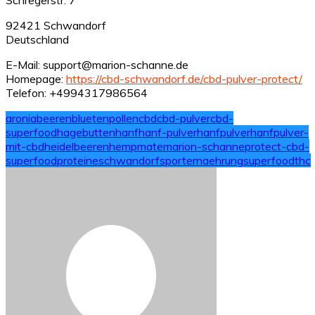
92421 Schwandorf
Deutschland
E-Mail: support@marion-schanne.de
Homepage:
https://cbd-schwandorf.de/cbd-pulver-protect/
Telefon: +4994317986564
aroniabeeren
bluetenpollen
cbd
cbd-pulver
cbd-
superfood
hagebutten
hanf
hanf-pulver
hanfpulver
hanfpulver-
mit-cbd
heidelbeeren
hempmate
marion-schanne
protect-cbd-
superfood
proteine
schwandorf
sporternaehrung
superfood
thc