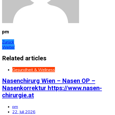
pm
Beitragsnavigation
Zurück
Weiter
Related articles
Gesundheit & Wellness
Nasenchirurg Wien – Nasen OP –
Nasenkorrektur https://www.nasen-
chirurgie.at
pm
22. Juli 2026