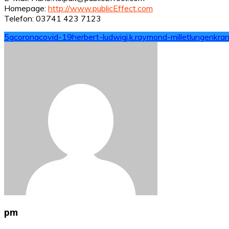
Homepage:
http://www.publicEffect.com
Telefon: 03741 423 7123
5g
corona
covid-19
herbert-ludwig
j.k.raymond-millet
lungenkra
pm