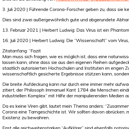
3. Juli 2020 | Führende Corona-Forscher geben zu, dass sie k
Dies sind zwei außergewöhnlich gute und abgerundete Abhand
13. Februar 2021 | Herbert Ludwig: Das Virus ist ein Phantom
16. Juli 2020 | Herbert Ludwig: Die “Wissenschaft” vom Virus
Zitatanfang: “Fazit
Man muss sich fragen, wie es möglich ist, dass eine naturw
lassen kann, ohne dass sie aus den eigenen Reihen aufgedeck
staatlich autorisierten Hochschulen und Instituten im engen Zu
wissenschaftlich gesicherte Ergebnisse stützen kann, sondern
Die breite Aufdeckung kann nur durch eine immer mehr aufwa
zitiert, der Philosoph Immanuel Kant 1784 die Menschen eind
industriellen Komplex” mit Hilfe der manipulierenden Medien a
Da es keine Viren gibt, lautet mein Thema anders: “Zusamme
Corona eine Tarngeschichte ist. Wir sollten davon abrücken, 
Existenz zu bewahren.
Fast alle reichweitenstarken “Aufklärer” sind ebenfalls notor