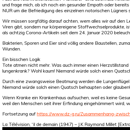
und frage mich, ob ich noch ein gesunder Empath oder bereits
NUR um die Befriedigung des einzelnen notorischen Lügners s
Wir müssen sorgfältig darauf achten, wem alles wir auf den 
Viren gibt, sondern nur körpereigene Stoffwechselprodukte, ist 
als achtzig Corona-Artikeln seit dem 24. Januar 2020 beleuc
Bakterien, Sporen und Eier sind völlig andere Baustellen, zum
Wunden.
Ein bisschen Logik
Tote atmen nicht mehr. Was auch immer einen Herzstillstand 
lungenkrank? Wohl kaum! Niemand würde solch einen Quatsc
Durch eine zwangsweise Beatmung werden die Lungenflügel zer
Niemand würde solch einen Quatsch behaupten oder glauben
Wenn Kranke ein Krankenhaus aufsuchen, weil es keine Gesu
weil den Menschen seit ihrer Erfindung eingehämmert wird, wi
Fortsetzung auf
https://www.dz-g.ru/Zusammenhang-zwisc
La Télévision, “il de demain (1947) – J.K Raymond Millet [Extra