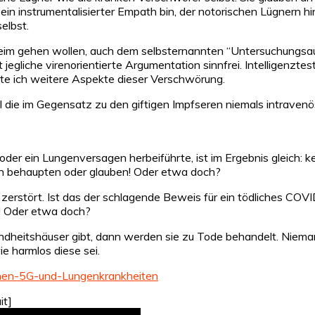
 ein instrumentalisierter Empath bin, der notorischen Lügnern 
elbst.
Leim gehen wollen, auch dem selbsternannten “Untersuchungsau
jegliche virenorientierte Argumentation sinnfrei. Intelligenztes
hte ich weitere Aspekte dieser Verschwörung.
al die im Gegensatz zu den giftigen Impfseren niemals intravenö
oder ein Lungenversagen herbeiführte, ist im Ergebnis gleich
h behaupten oder glauben! Oder etwa doch?
stört. Ist das der schlagende Beweis für ein tödliches COVID-
! Oder etwa doch?
ndheitshäuser gibt, dann werden sie zu Tode behandelt. Niem
e harmlos diese sei.
hen-5G-und-Lungenkrankheiten
it]