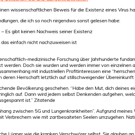
einen wissenschaftlichen Beweis für die Existenz eines Virus h
lungen, die ich so noch nirgendwo sonst gelesen habe:
 – Es gibt keinen Nachweis seiner Existenz
, das einfach nicht nachzuweisen ist
issenschaftlich-medizinische Forschung über Jahrhunderte fu
t werden. Doch sie wurden und werden immer von einzelnen auf
sammenhang mit industriellen Profitinteressen eine “herrschende
 deren Herrschaft letztlich auf stillschweigender Übereinkunf
chende Bevölkerung geschehen. “Habe den Mut, dich deines ei
ringlich auf. Dann wird jedem selbst Denkenden aufgehen, welc
usgespannt ist.” Zitatende
nhang zwischen 5G und Lungenkrankheiten”. Aufgrund meines Wi
mit Verbrechern wie mit zartbesaiteten Seelen umzugehen. Natü
ische Lügner wie die kranken Verschwörer selbst. Sie glauben a