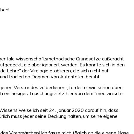
aben!
ndamentale wissenschaftsmethodische Grundsätze außeracht
gedeckt, die aber ignoriert werden. Es konnte sich in den
 Lehre” der Virologie etablieren, die sich nicht auf
t und tradierten Dogmen von Autoritäten beruht.
genen Verstandes zu bedienen”, forderte, wie schon oben
h ein riesiges Täuschungsnetz hier von dem “medizinisch-
ssens weise ich seit 24. Januar 2020 darauf hin, dass
rlich muss jeder seine Deckung halten, um seine eigene
n das Virenmärchen! Ich fasse mich täglich an die eigene Nase