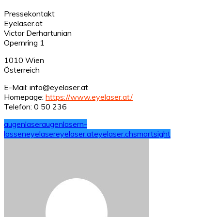
Pressekontakt
Eyelaser.at
Victor Derhartunian
Opernring 1
1010 Wien
Österreich
E-Mail: info@eyelaser.at
Homepage:
https://www.eyelaser.at/
Telefon: 0 50 236
augenlaser
augenlasern-
lassen
eyelaser
eyelaser.at
eyelaser.ch
smartsight