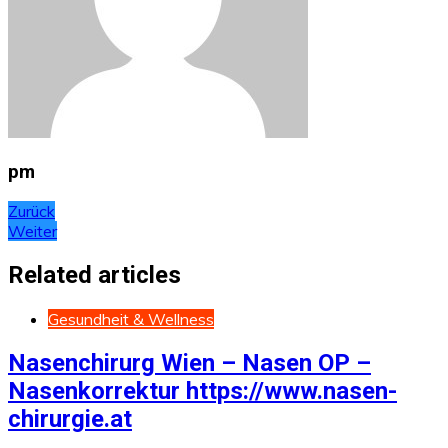
pm
Beitragsnavigation
Zurück
Weiter
Related articles
Gesundheit & Wellness
Nasenchirurg Wien – Nasen OP –
Nasenkorrektur https://www.nasen-
chirurgie.at