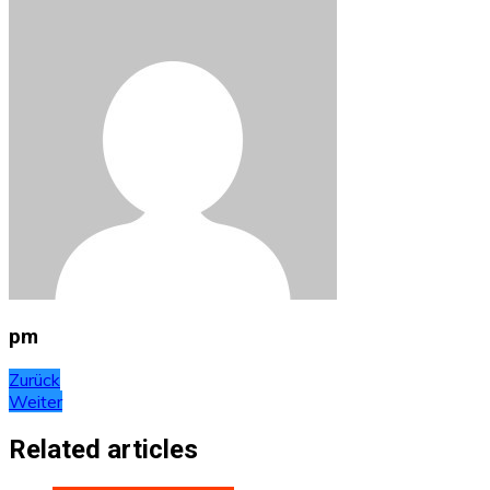
pm
Beitragsnavigation
Zurück
Weiter
Related articles