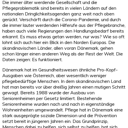
Die immer älter werdende Gesellschaft und die
Pflegeproblematik sind bereits in vielen Ländern auf den
nationalen Dringlichkeitsagenden ganz weit nach oben
gerückt. Verschärft durch die Corona-Pandemie, und durch
die immer lauter werdenden Hilferufe aus der Pflegebranche,
haben auch viele Regierungen den Handlungsbedarf bereits
erkannt. Es muss etwas getan werden, nur was? Wie so oft
lohnt sich auch hier ein Blick in den Norden Europas. Die
skandinavischen Länder, allen voran Dänemark, gehen
schon länger einen anderen Weg als der Rest der Welt. Die
Daten zeigen: Es funktioniert.
Dänemark hat im Gesundheitswesen ähnliche Pro-Kopf-
Ausgaben wie Österreich, aber wesentlich weniger
pflegebedürftige Menschen. In dem skandinavischen Land
hat man bereits vor über dreißig Jahren einen mutigen Schritt
gewagt. Bereits 1988 wurde der Ausbau von
Seniorenheimen per Gesetz limitiert. Bestehende
Seniorenheime wurden nach und nach in eigenständige
Wohneinheiten umgewandelt. Pflege hat in Dänemark eine
stark ausgeprägte soziale Dimension und die Prävention
setzt bereit in jüngeren Jahren ein. Das Grundprinzip,
Menschen dabei zu helfen, sich selbst zu helfen, hat sich