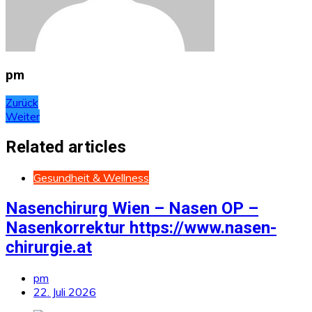
pm
Beitragsnavigation
Zurück
Weiter
Related articles
Gesundheit & Wellness
Nasenchirurg Wien – Nasen OP –
Nasenkorrektur https://www.nasen-
chirurgie.at
pm
22. Juli 2026