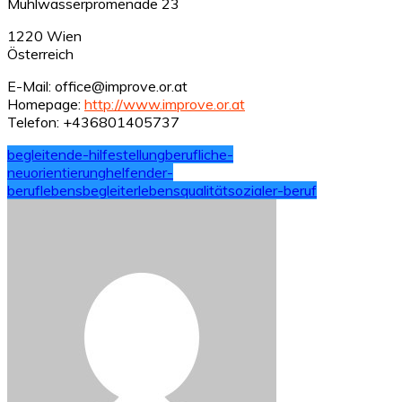
Mühlwasserpromenade 23
1220 Wien
Österreich
E-Mail: office@improve.or.at
Homepage:
http://www.improve.or.at
Telefon: +436801405737
begleitende-hilfestellung
berufliche-
neuorientierung
helfender-
beruf
lebensbegleiter
lebensqualität
sozialer-beruf