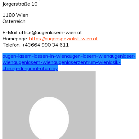
Jörgerstraße 10
1180 Wien
Österreich
E-Mail: office@augenlasern-wien.at
Homepage:
https://augenspezialist-wien.at
Telefon: +43664 990 34 611
augen-lasern-lassen-in-wien
augen-lasern-wien
augenlaser-
wien
augenlasern-wien
augenlaserzentrum-wien
lasik-
chirurg-dr.-jamal-atamniy