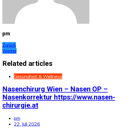
pm
Beitragsnavigation
Zurück
Weiter
Related articles
Gesundheit & Wellness
Nasenchirurg Wien – Nasen OP –
Nasenkorrektur https://www.nasen-
chirurgie.at
pm
22. Juli 2026