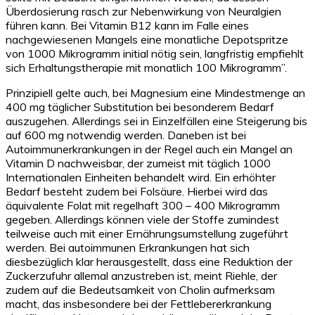
Überdosierung rasch zur Nebenwirkung von Neuralgien
führen kann. Bei Vitamin B12 kann im Falle eines
nachgewiesenen Mangels eine monatliche Depotspritze
von 1000 Mikrogramm initial nötig sein, langfristig empfiehlt
sich Erhaltungstherapie mit monatlich 100 Mikrogramm”.
Prinzipiell gelte auch, bei Magnesium eine Mindestmenge an
400 mg täglicher Substitution bei besonderem Bedarf
auszugehen. Allerdings sei in Einzelfällen eine Steigerung bis
auf 600 mg notwendig werden. Daneben ist bei
Autoimmunerkrankungen in der Regel auch ein Mangel an
Vitamin D nachweisbar, der zumeist mit täglich 1000
Internationalen Einheiten behandelt wird. Ein erhöhter
Bedarf besteht zudem bei Folsäure. Hierbei wird das
äquivalente Folat mit regelhaft 300 – 400 Mikrogramm
gegeben. Allerdings können viele der Stoffe zumindest
teilweise auch mit einer Ernährungsumstellung zugeführt
werden. Bei autoimmunen Erkrankungen hat sich
diesbezüglich klar herausgestellt, dass eine Reduktion der
Zuckerzufuhr allemal anzustreben ist, meint Riehle, der
zudem auf die Bedeutsamkeit von Cholin aufmerksam
macht, das insbesondere bei der Fettlebererkrankung