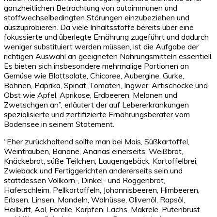
ganzheitlichen Betrachtung von autoimmunen und
stoffwechselbedingten Störungen einzubeziehen und
auszuprobieren. Da viele Inhaltsstoffe bereits über eine
fokussierte und überlegte Ernährung zugeführt und dadurch
weniger substituiert werden müssen, ist die Aufgabe der
richtigen Auswahl an geeigneten Nahrungsmitteln essentiell.
Es bieten sich insbesondere mehrmalige Portionen an
Gemüse wie Blattsalate, Chicoree, Aubergine, Gurke,
Bohnen, Paprika, Spinat ,Tomaten, Ingwer, Artischocke und
Obst wie Apfel, Aprikose, Erdbeeren, Melonen und
Zwetschgen an”, erläutert der auf Lebererkrankungen
spezialisierte und zertifizierte Ernährungsberater vom
Bodensee in seinem Statement.
“Eher zurückhaltend sollte man bei Mais, Süßkartoffel,
Weintrauben, Banane, Ananas einerseits, Weißbrot,
Knäckebrot, süße Teilchen, Laugengebäck, Kartoffelbrei,
Zwieback und Fertiggerichten andererseits sein und
stattdessen Vollkorn-, Dinkel- und Roggenbrot,
Haferschleim, Pellkartoffeln, Johannisbeeren, Himbeeren,
Erbsen, Linsen, Mandeln, Walnüsse, Olivenöl, Rapsöl,
Heilbutt, Aal, Forelle, Karpfen, Lachs, Makrele, Putenbrust