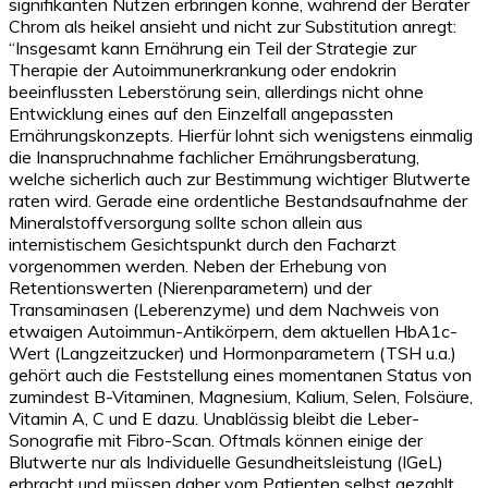
signifikanten Nutzen erbringen könne, während der Berater
Chrom als heikel ansieht und nicht zur Substitution anregt:
“Insgesamt kann Ernährung ein Teil der Strategie zur
Therapie der Autoimmunerkrankung oder endokrin
beeinflussten Leberstörung sein, allerdings nicht ohne
Entwicklung eines auf den Einzelfall angepassten
Ernährungskonzepts. Hierfür lohnt sich wenigstens einmalig
die Inanspruchnahme fachlicher Ernährungsberatung,
welche sicherlich auch zur Bestimmung wichtiger Blutwerte
raten wird. Gerade eine ordentliche Bestandsaufnahme der
Mineralstoffversorgung sollte schon allein aus
internistischem Gesichtspunkt durch den Facharzt
vorgenommen werden. Neben der Erhebung von
Retentionswerten (Nierenparametern) und der
Transaminasen (Leberenzyme) und dem Nachweis von
etwaigen Autoimmun-Antikörpern, dem aktuellen HbA1c-
Wert (Langzeitzucker) und Hormonparametern (TSH u.a.)
gehört auch die Feststellung eines momentanen Status von
zumindest B-Vitaminen, Magnesium, Kalium, Selen, Folsäure,
Vitamin A, C und E dazu. Unablässig bleibt die Leber-
Sonografie mit Fibro-Scan. Oftmals können einige der
Blutwerte nur als Individuelle Gesundheitsleistung (IGeL)
erbracht und müssen daher vom Patienten selbst gezahlt