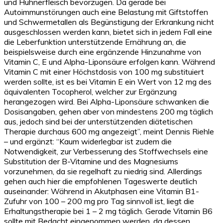
und Hühnerfleisch bevorzugen. Da gerade bei
Autoimmunstörungen auch eine Belastung mit Giftstoffen
und Schwermetallen als Begünstigung der Erkrankung nicht
ausgeschlossen werden kann, bietet sich in jedem Fall eine
die Leberfunktion unterstützende Ernährung an, die
beispielsweise durch eine ergänzende Hinzunahme von
Vitamin C, E und Alpha-Liponsäure erfolgen kann. Während
Vitamin C mit einer Höchstdosis von 100 mg substituiert
werden sollte, ist es bei Vitamin E ein Wert von 12 mg des
äquivalenten Tocopherol, welcher zur Ergänzung
herangezogen wird. Bei Alpha-Liponsäure schwanken die
Dosisangaben, gehen aber von mindestens 200 mg täglich
aus, jedoch sind bei der unterstützenden diätetischen
Therapie durchaus 600 mg angezeigt”, meint Dennis Riehle
– und ergänzt: “Kaum widerlegbar ist zudem die
Notwendigkeit, zur Verbesserung des Stoffwechsels eine
Substitution der B-Vitamine und des Magnesiums
vorzunehmen, da sie regelhaft zu niedrig sind. Allerdings
gehen auch hier die empfohlenen Tageswerte deutlich
auseinander: Während in Akutphasen eine Vitamin B1-
Zufuhr von 100 – 200 mg pro Tag sinnvoll ist, liegt die
Erhaltungstherapie bei 1 – 2 mg täglich. Gerade Vitamin B6
sollte mit Bedacht eingenommen werden, da dessen