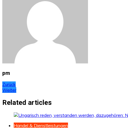
pm
Beitragsnavigation
Zurück
Weiter
Related articles
Handel & Dienstleistungen