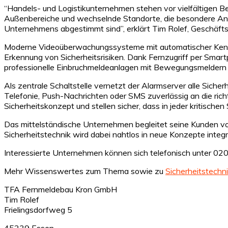
“Handels- und Logistikunternehmen stehen vor vielfältigen Be
Außenbereiche und wechselnde Standorte, die besondere Anfor
Unternehmens abgestimmt sind”, erklärt Tim Rolef, Geschäf
Moderne Videoüberwachungssysteme mit automatischer Kennzei
Erkennung von Sicherheitsrisiken. Dank Fernzugriff per Smar
professionelle Einbruchmeldeanlagen mit Bewegungsmeldern un
Als zentrale Schaltstelle vernetzt der Alarmserver alle Sic
Telefonie, Push-Nachrichten oder SMS zuverlässig an die ri
Sicherheitskonzept und stellen sicher, dass in jeder kritischen
Das mittelständische Unternehmen begleitet seine Kunden von 
Sicherheitstechnik wird dabei nahtlos in neue Konzepte integri
Interessierte Unternehmen können sich telefonisch unter 02
Mehr Wissenswertes zum Thema sowie zu
Sicherheitstechni
TFA Fernmeldebau Kron GmbH
Tim Rolef
Frielingsdorfweg 5
45239 Essen