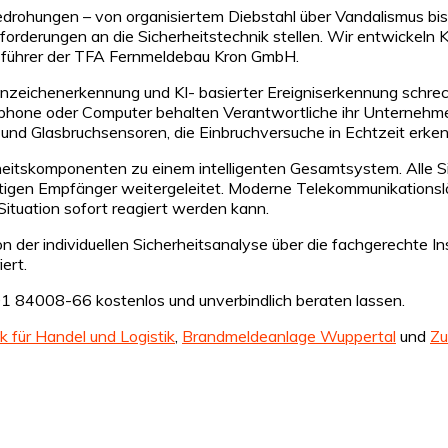
drohungen – von organisiertem Diebstahl über Vandalismus bis 
derungen an die Sicherheitstechnik stellen. Wir entwickeln Ko
tsführer der TFA Fernmeldebau Kron GmbH.
chenerkennung und KI- basierter Ereigniserkennung schrecken
tphone oder Computer behalten Verantwortliche ihr Unternehmen
d Glasbruchsensoren, die Einbruchversuche in Echtzeit erkenne
herheitskomponenten zu einem intelligenten Gesamtsystem. Alle
chtigen Empfänger weitergeleitet. Moderne Telekommunikations
 Situation sofort reagiert werden kann.
der individuellen Sicherheitsanalyse über die fachgerechte Ins
ert.
01 84008-66 kostenlos und unverbindlich beraten lassen.
k für Handel und Logistik
,
Brandmeldeanlage Wuppertal
und
Zu