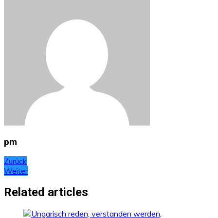
pm
Beitragsnavigation
Zurück
Weiter
Related articles