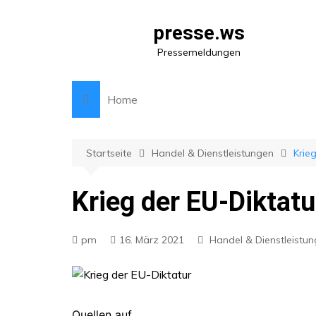
Zum
Inhalt
presse.ws
springen
Pressemeldungen
Home
Startseite
Handel & Dienstleistungen
Krie
Krieg der EU-Diktatu
pm
16. März 2021
Handel & Dienstleistu
Quellen auf