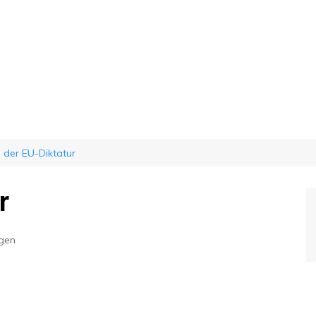
g der EU-Diktatur
r
ngen