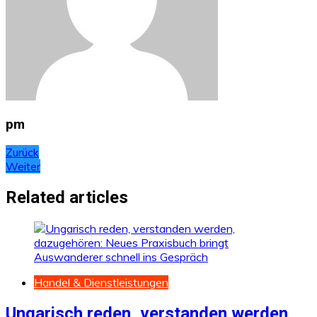
pm
Beitragsnavigation
Zurück
Weiter
Related articles
Handel & Dienstleistungen
Ungarisch reden, verstanden werden,