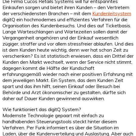
Die Firma Cucos Retails Systems will für entspanntes
Einkaufen sorgen und bietet ihren Kunden – den Vertretern
der verschiedensten Branchen – mit dem
Kundenleitsystem
digitQ ein hochmodernes und effizientes Verfahren für die
Organisation des Kundenbesuchs. Und dies auf Ticketbasis.
Lange Warteschlangen und Wartezeiten sollen damit der
Vergangenheit angehören und der Einkauf wesentlich
zügiger, straffer und vor allem stressfreier ablaufen. Und dies
ist dem Kunden heute wichtig, denn wer hat schon Zeit zu
verschenken? Es ist statistisch erwiesen, dass ein Drittel der
Kunden den Markt wechselt, wenn der Service nicht stimmt,
dagegen kommt die Hälfte der Kundschaft
erfahrungsgemäß wieder nach einer positiven Erfahrung mit
dem jeweiligen Markt. Ein System, das dem Kunden Zeit
spart und das ihm hilft, seinen Einkauf oder Besuch bei
Behörde und Arzt ökonomischer zu gestalten, dürfte sich
daher auf Dauer Kunden gewinnend auswirken.
Wie funktioniert das digitQ System?
Modernste Technologie gepaart mit einfach zu
handhabenden Steuerungstools steckt hinter diesem
Verfahren. Per Funk informiert es über die Situation im
Laden, über die Kundenverteilung und Auslastung. Aber auch