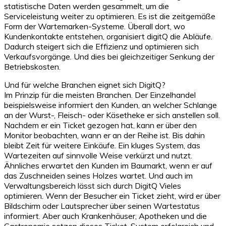
statistische Daten werden gesammelt, um die
Serviceleistung weiter zu optimieren. Es ist die zeitgemäße
Form der Wartemarken-Systeme. Überall dort, wo
Kundenkontakte entstehen, organisiert digitQ die Abläufe.
Dadurch steigert sich die Effizienz und optimieren sich
Verkaufsvorgänge. Und dies bei gleichzeitiger Senkung der
Betriebskosten.
Und für welche Branchen eignet sich DigitQ?
Im Prinzip für die meisten Branchen. Der Einzelhandel
beispielsweise informiert den Kunden, an welcher Schlange
an der Wurst-, Fleisch- oder Käsetheke er sich anstellen soll.
Nachdem er ein Ticket gezogen hat, kann er über den
Monitor beobachten, wann er an der Reihe ist. Bis dahin
bleibt Zeit für weitere Einkäufe. Ein kluges System, das
Wartezeiten auf sinnvolle Weise verkürzt und nutzt.
Ähnliches erwartet den Kunden im Baumarkt, wenn er auf
das Zuschneiden seines Holzes wartet. Und auch im
Verwaltungsbereich lässt sich durch DigitQ Vieles
optimieren. Wenn der Besucher ein Ticket zieht, wird er über
Bildschirm oder Lautsprecher über seinen Wartestatus
informiert. Aber auch Krankenhäuser, Apotheken und die
Gastronomie setzen dieses Ticket-System erfolgreich und