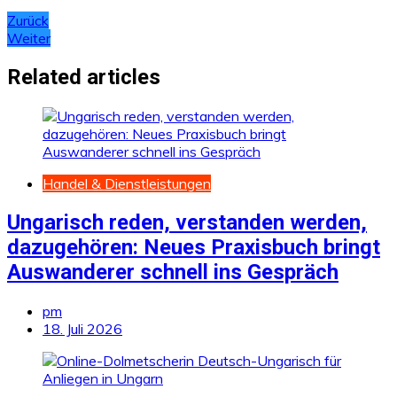
Beitragsnavigation
Zurück
Weiter
Related articles
Handel & Dienstleistungen
Ungarisch reden, verstanden werden,
dazugehören: Neues Praxisbuch bringt
Auswanderer schnell ins Gespräch
pm
18. Juli 2026