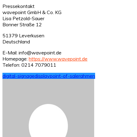
Pressekontakt
wavepoint GmbH & Co. KG
Lisa Petzold-Sauer
Bonner Straße 12
51379 Leverkusen
Deutschland
E-Mail: info@wavepoint.de
Homepage:
https://www.wavepoint.de
Telefon: 0214 7079011
digital-signage
display
point-of-sale
rahmen