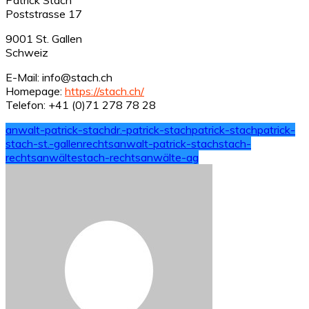
Poststrasse 17
9001 St. Gallen
Schweiz
E-Mail: info@stach.ch
Homepage:
https://stach.ch/
Telefon: +41 (0)71 278 78 28
anwalt-patrick-stach
dr.-patrick-stach
patrick-stach
patrick-
stach-st.-gallen
rechtsanwalt-patrick-stach
stach-
rechtsanwälte
stach-rechtsanwälte-ag