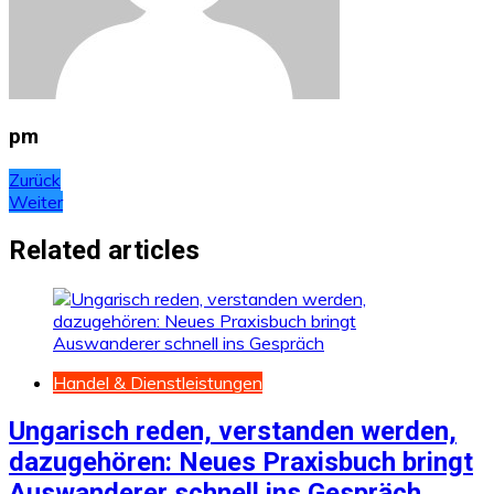
pm
Beitragsnavigation
Zurück
Weiter
Related articles
Handel & Dienstleistungen
Ungarisch reden, verstanden werden,
dazugehören: Neues Praxisbuch bringt
Auswanderer schnell ins Gespräch