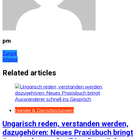
pm
Beitragsnavigation
Zurück
Weiter
Related articles
Handel & Dienstleistungen
Ungarisch reden, verstanden werden,
dazugehören: Neues Praxisbuch bringt