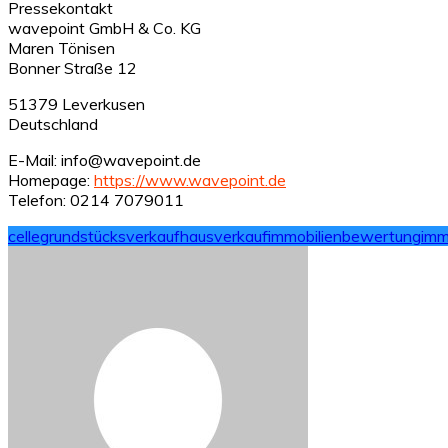
Pressekontakt
wavepoint GmbH & Co. KG
Maren Tönisen
Bonner Straße 12
51379 Leverkusen
Deutschland
E-Mail: info@wavepoint.de
Homepage:
https://www.wavepoint.de
Telefon: 0214 7079011
celle
grundstücksverkauf
hausverkauf
immobilienbewertung
imm