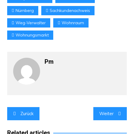
Nürnberg
Sachkundenachweis
Weg-Verwalter
Wohnraum
Wohnungsmarkt
Pm
Beitragsnavigation
Zurück
Weiter
Related articles