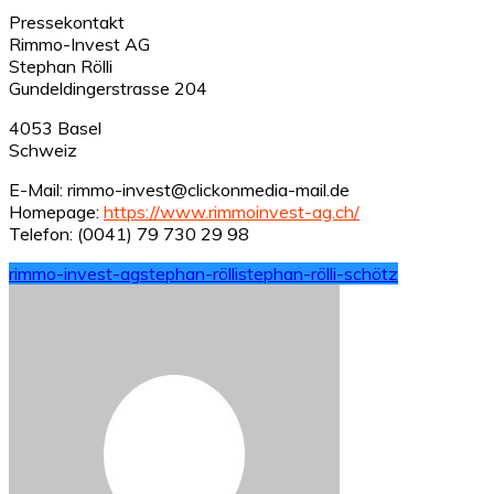
Pressekontakt
Rimmo-Invest AG
Stephan Rölli
Gundeldingerstrasse 204
4053 Basel
Schweiz
E-Mail: rimmo-invest@clickonmedia-mail.de
Homepage:
https://www.rimmoinvest-ag.ch/
Telefon: (0041) 79 730 29 98
rimmo-invest-ag
stephan-rölli
stephan-rölli-schötz