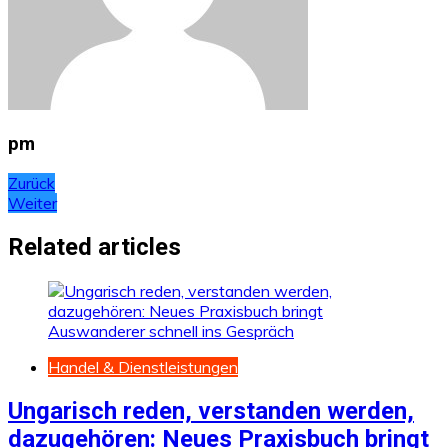
pm
Beitragsnavigation
Zurück
Weiter
Related articles
Handel & Dienstleistungen
Ungarisch reden, verstanden werden,
dazugehören: Neues Praxisbuch bringt