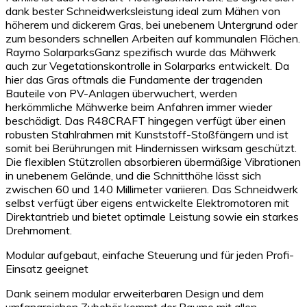
dank bester Schneidwerksleistung ideal zum Mähen von
höherem und dickerem Gras, bei unebenem Untergrund oder
zum besonders schnellen Arbeiten auf kommunalen Flächen.
Raymo SolarparksGanz spezifisch wurde das Mähwerk
auch zur Vegetationskontrolle in Solarparks entwickelt. Da
hier das Gras oftmals die Fundamente der tragenden
Bauteile von PV-Anlagen überwuchert, werden
herkömmliche Mähwerke beim Anfahren immer wieder
beschädigt. Das R48CRAFT hingegen verfügt über einen
robusten Stahlrahmen mit Kunststoff-Stoßfängern und ist
somit bei Berührungen mit Hindernissen wirksam geschützt.
Die flexiblen Stützrollen absorbieren übermäßige Vibrationen
in unebenem Gelände, und die Schnitthöhe lässt sich
zwischen 60 und 140 Millimeter variieren. Das Schneidwerk
selbst verfügt über eigens entwickelte Elektromotoren mit
Direktantrieb und bietet optimale Leistung sowie ein starkes
Drehmoment.
Modular aufgebaut, einfache Steuerung und für jeden Profi-
Einsatz geeignet
Dank seinem modular erweiterbaren Design und dem
umfangreichen Zubehör kommt der Raymo mit allen