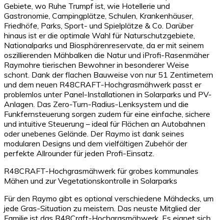
Gebiete, wo Ruhe Trumpf ist, wie Hotellerie und
Gastronomie, Campingplätze, Schulen, Krankenhäuser,
Friedhöfe, Parks, Sport- und Spielplätze & Co. Darüber
hinaus ist er die optimale Wahl für Naturschutzgebiete,
Nationalparks und Biosphärenreservate, da er mit seinem
oszillierenden Mähbalken die Natur und iProfi-Rasenmäher
Raymohre tierischen Bewohner in besonderer Weise
schont. Dank der flachen Bauweise von nur 51 Zentimetern
und dem neuen R48CRAFT-Hochgrasmähwerk passt er
problemlos unter Panel-Installationen in Solarparks und PV-
Anlagen. Das Zero-Turn-Radius-Lenksystem und die
Funkfernsteuerung sorgen zudem für eine einfache, sichere
und intuitive Steuerung – ideal für Flächen an Autobahnen
oder unebenes Gelände. Der Raymo ist dank seines
modularen Designs und dem vielfältigen Zubehör der
perfekte Allrounder für jeden Profi-Einsatz.
R48CRAFT-Hochgrasmähwerk für grobes kommunales
Mähen und zur Vegetationskontrolle in Solarparks
Für den Raymo gibt es optional verschiedene Mähdecks, um
jede Gras-Situation zu meistern. Das neuste Mitglied der
Familie ist das R48Craft-Hochgrasmähwerk. Es eignet sich