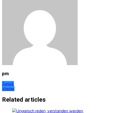
pm
Beitragsnavigation
Zurück
Weiter
Related articles