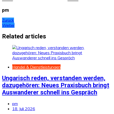
pm
Beitragsnavigation
Zurück
Weiter
Related articles
Handel & Dienstleistungen
Ungarisch reden, verstanden werden,
dazugehören: Neues Praxisbuch bringt
Auswanderer schnell ins Gespräch
pm
18. Juli 2026