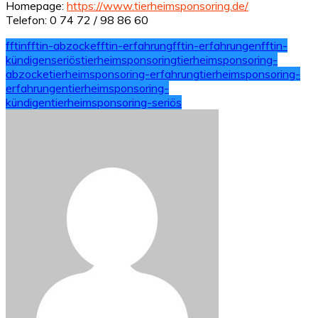
Homepage:
https://www.tierheimsponsoring.de/
Telefon: 0 74 72 / 98 86 60
fftin
fftin-abzocke
fftin-erfahrung
fftin-erfahrungen
fftin-
kündigen
seriös
tierheimsponsoring
tierheimsponsoring-
abzocke
tierheimsponsoring-erfahrung
tierheimsponsoring-
erfahrungen
tierheimsponsoring-
kündigen
tierheimsponsoring-seriös