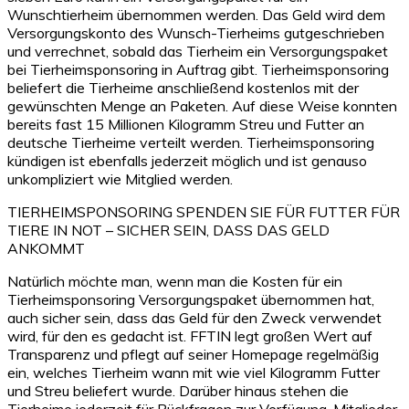
Wunschtierheim übernommen werden. Das Geld wird dem
Versorgungskonto des Wunsch-Tierheims gutgeschrieben
und verrechnet, sobald das Tierheim ein Versorgungspaket
bei Tierheimsponsoring in Auftrag gibt. Tierheimsponsoring
beliefert die Tierheime anschließend kostenlos mit der
gewünschten Menge an Paketen. Auf diese Weise konnten
bereits fast 15 Millionen Kilogramm Streu und Futter an
deutsche Tierheime verteilt werden. Tierheimsponsoring
kündigen ist ebenfalls jederzeit möglich und ist genauso
unkompliziert wie Mitglied werden.
TIERHEIMSPONSORING SPENDEN SIE FÜR FUTTER FÜR
TIERE IN NOT – SICHER SEIN, DASS DAS GELD
ANKOMMT
Natürlich möchte man, wenn man die Kosten für ein
Tierheimsponsoring Versorgungspaket übernommen hat,
auch sicher sein, dass das Geld für den Zweck verwendet
wird, für den es gedacht ist. FFTIN legt großen Wert auf
Transparenz und pflegt auf seiner Homepage regelmäßig
ein, welches Tierheim wann mit wie viel Kilogramm Futter
und Streu beliefert wurde. Darüber hinaus stehen die
Tierheime jederzeit für Rückfragen zur Verfügung. Mitglieder