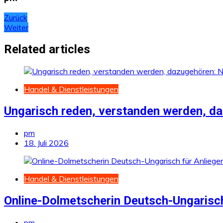
Beitragsnavigation
Zurück
Weiter
Related articles
Handel & Dienstleistungen
Ungarisch reden, verstanden werden, da
pm
18. Juli 2026
Handel & Dienstleistungen
Online-Dolmetscherin Deutsch-Ungarisch
pm