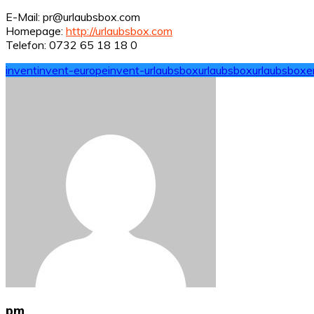
E-Mail: pr@urlaubsbox.com
Homepage:
http://urlaubsbox.com
Telefon: 0732 65 18 18 0
invent
invent-europe
invent-urlaubsbox
urlaubsbox
urlaubsboxe
pm