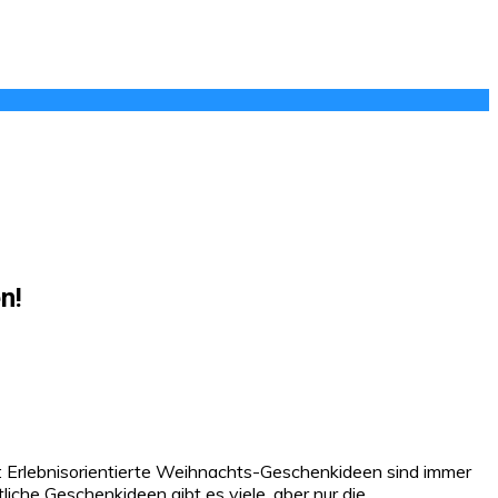
n!
: Erlebnisorientierte Weihnachts-Geschenkideen sind immer
che Geschenkideen gibt es viele, aber nur die