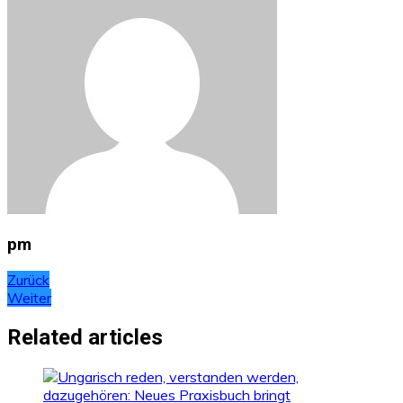
pm
Beitragsnavigation
Zurück
Weiter
Related articles