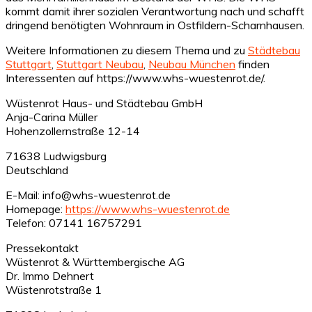
kommt damit ihrer sozialen Verantwortung nach und schafft
dringend benötigten Wohnraum in Ostfildern-Scharnhausen.
Weitere Informationen zu diesem Thema und zu
Städtebau
Stuttgart
,
Stuttgart Neubau
,
Neubau München
finden
Interessenten auf https://www.whs-wuestenrot.de/.
Wüstenrot Haus- und Städtebau GmbH
Anja-Carina Müller
Hohenzollernstraße 12-14
71638 Ludwigsburg
Deutschland
E-Mail: info@whs-wuestenrot.de
Homepage:
https://www.whs-wuestenrot.de
Telefon: 07141 16757291
Pressekontakt
Wüstenrot & Württembergische AG
Dr. Immo Dehnert
Wüstenrotstraße 1