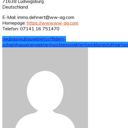
71638 Ludwigsburg
Deutschland
E-Mail: immo.dehnert@ww-ag.com
Homepage:
https://www.ww-ag.com
Telefon: 07141 16 751470
neubau
neubaugebiet
ostfildern-
scharnhausen
projektentwickler
projektentwicklung
stuttgart
w