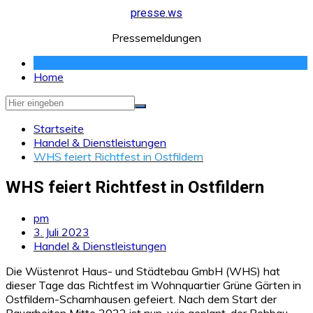
Zum
presse.ws
Inhalt
Pressemeldungen
springen
Home
Startseite
Handel & Dienstleistungen
WHS feiert Richtfest in Ostfildern
WHS feiert Richtfest in Ostfildern
pm
3. Juli 2023
Handel & Dienstleistungen
Die Wüstenrot Haus- und Städtebau GmbH (WHS) hat
dieser Tage das Richtfest im Wohnquartier Grüne Gärten in
Ostfildern-Scharnhausen gefeiert. Nach dem Start der
Bauarbeiten Mitte 2022 ist nun, wie geplant, der Rohbau