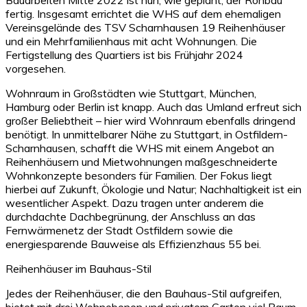
fertig. Insgesamt errichtet die WHS auf dem ehemaligen
Vereinsgelände des TSV Scharnhausen 19 Reihenhäuser
und ein Mehrfamilienhaus mit acht Wohnungen. Die
Fertigstellung des Quartiers ist bis Frühjahr 2024
vorgesehen.
Wohnraum in Großstädten wie Stuttgart, München,
Hamburg oder Berlin ist knapp. Auch das Umland erfreut sich
großer Beliebtheit – hier wird Wohnraum ebenfalls dringend
benötigt. In unmittelbarer Nähe zu Stuttgart, in Ostfildern-
Scharnhausen, schafft die WHS mit einem Angebot an
Reihenhäusern und Mietwohnungen maßgeschneiderte
Wohnkonzepte besonders für Familien. Der Fokus liegt
hierbei auf Zukunft, Ökologie und Natur; Nachhaltigkeit ist ein
wesentlicher Aspekt. Dazu tragen unter anderem die
durchdachte Dachbegrünung, der Anschluss an das
Fernwärmenetz der Stadt Ostfildern sowie die
energiesparende Bauweise als Effizienzhaus 55 bei.
Reihenhäuser im Bauhaus-Stil
Jedes der Reihenhäuser, die den Bauhaus-Stil aufgreifen,
bietet mit drei Wohnebenen und privatem Garten viel Raum