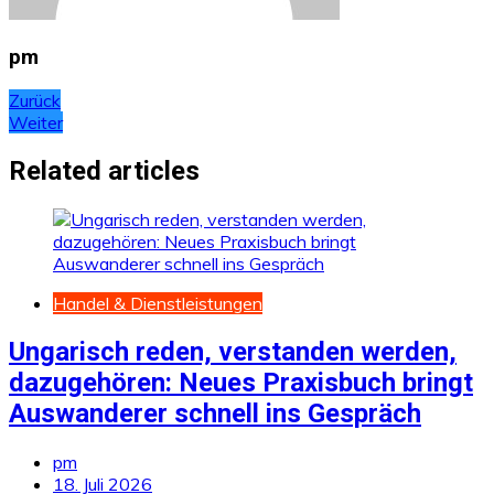
pm
Beitragsnavigation
Zurück
Weiter
Related articles
Handel & Dienstleistungen
Ungarisch reden, verstanden werden,
dazugehören: Neues Praxisbuch bringt
Auswanderer schnell ins Gespräch
pm
18. Juli 2026