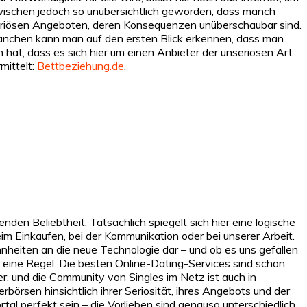
wischen jedoch so unübersichtlich geworden, dass manch
seriösen Angeboten, deren Konsequenzen unüberschaubar sind.
i manchen kann man auf den ersten Blick erkennen, dass man
hat, dass es sich hier um einen Anbieter der unseriösen Art
mittelt:
Bettbeziehung.de
.
den Beliebtheit. Tatsächlich spiegelt sich hier eine logische
eim Einkaufen, bei der Kommunikation oder bei unserer Arbeit.
hnheiten an die neue Technologie dar – und ob es uns gefallen
 eine Regel. Die besten Online-Dating-Services sind schon
r, und die Community von Singles im Netz ist auch in
börsen hinsichtlich ihrer Seriosität, ihres Angebots und der
al perfekt sein – die Vorlieben sind genauso unterschiedlich,