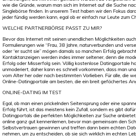
wie die Gründe, warum man sich im Internet auf die Suche nac
Singlebörse finden. In unserem Test haben wir den Fokus dara
jeder fündig werden kann, egal ob er einfach nur Leute zum Ch
WELCHE PARTNERBÖRSE PASST ZU MIR?
Bevor das Internet mit seinen unendlichen Möglichkeiten auc
Formulierungen wie “Frau, 38 Jahre, naturverbunden und verses
oder “er sucht sie” mögen damals so manchen Erfolg gebracht
Kontaktanzeigen werden indes immer seltener, denn die moder
Erfolg oder Misserfolg sein. Völlig kostenlose Datingportale 
unmoderiert, daher kann es schnell vorkommen, dass man un
vom Alter her oder nach bestimmten Vorlieben. Für alle, die 
Online-Datingportale am besten, die ein breit gefächertes A
ONLINE-DATING IM TEST
Egal, ob man einen prickelnden Seitensprung oder eine span
Erfolg führt, ist das meistens kein Zufall, sondern es gibt da
Datingportals die perfekten Möglichkeiten zur Suche anbietet
online ganz gut kennenlernen, bevor man gemeinsam den Schrit
Selbstvertrauen gewinnen und treffen dann beim echten Date a
nehmen, um zu entscheiden, ob sie sich wirklich im echten L