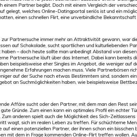
h einem Partner begibt. Doch mit einem Vergleich der verschie
uf gelegt, welches Online-Datingportal seriös ist und ein mög
atten, einen schnellen Flirt, eine unverbindliche Bekanntschaft
h zur Partnersuche immer mehr an Attraktivität gewann, war di
sen auf Schokolade, sucht sportlichen und kulturliebenden Part
 haben – doch heute sollte man unbedingt Abstand von diesen 
ne Partnersuche läuft über das Internet. Dabei kann bereits d
haben beispielsweise eher Singles im Angebot, die weniger auf 
angenehme Erfahrungen machen muss. Viele Partnerbörsen ric
weniger auf der Suche nach etwas Bestimmtem sind, sondern ein
ngebot an Suchmöglichkeiten haben, wie beispielsweise Bettbe
nende Affäre sucht oder den Partner, mit dem man den Rest s
für gute Gründe. Zum einen kann ein optimales Profil ein echter
. Zum anderen spielt auch die Möglichkeit des Sich-Zeitlassens
t wagt, sich im realen Leben zu treffen. Für schüchterne Mensc
uf einen potenziellen Partner, der ihnen schon ein bisschen b
eben mit dem in Frage kommenden Online-Flirt treffen wollen. 