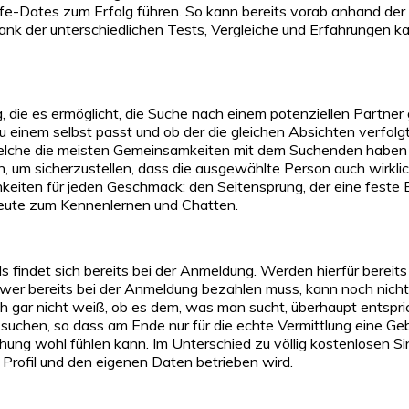
ife-Dates zum Erfolg führen. So kann bereits vorab anhand der
ank der unterschiedlichen Tests, Vergleiche und Erfahrungen ka
 die es ermöglicht, die Suche nach einem potenziellen Partner 
u einem selbst passt und ob der die gleichen Absichten verfo
welche die meisten Gemeinsamkeiten mit dem Suchenden haben 
en, um sicherzustellen, dass die ausgewählte Person auch wirkl
ichkeiten für jeden Geschmack: den Seitensprung, der eine feste
Leute zum Kennenlernen und Chatten.
tals findet sich bereits bei der Anmeldung. Werden hierfür ber
er bereits bei der Anmeldung bezahlen muss, kann noch nicht 
h gar nicht weiß, ob es dem, was man sucht, überhaupt entspric
n suchen, so dass am Ende nur für die echte Vermittlung eine G
ehung wohl fühlen kann. Im Unterschied zu völlig kostenlosen 
 Profil und den eigenen Daten betrieben wird.