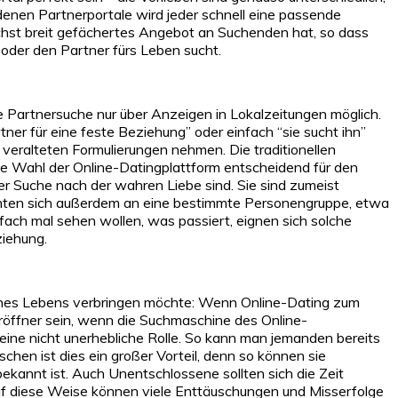
denen Partnerportale wird jeder schnell eine passende
lichst breit gefächertes Angebot an Suchenden hat, so dass
 oder den Partner fürs Leben sucht.
e Partnersuche nur über Anzeigen in Lokalzeitungen möglich.
ner für eine feste Beziehung” oder einfach “sie sucht ihn”
veralteten Formulierungen nehmen. Die traditionellen
ie Wahl der Online-Datingplattform entscheidend für den
der Suche nach der wahren Liebe sind. Sie sind zumeist
hten sich außerdem an eine bestimmte Personengruppe, etwa
fach mal sehen wollen, was passiert, eignen sich solche
ziehung.
eines Lebens verbringen möchte: Wenn Online-Dating zum
 Türöffner sein, wenn die Suchmaschine des Online-
 eine nicht unerhebliche Rolle. So kann man jemanden bereits
hen ist dies ein großer Vorteil, denn so können sie
ekannt ist. Auch Unentschlossene sollten sich die Zeit
Auf diese Weise können viele Enttäuschungen und Misserfolge