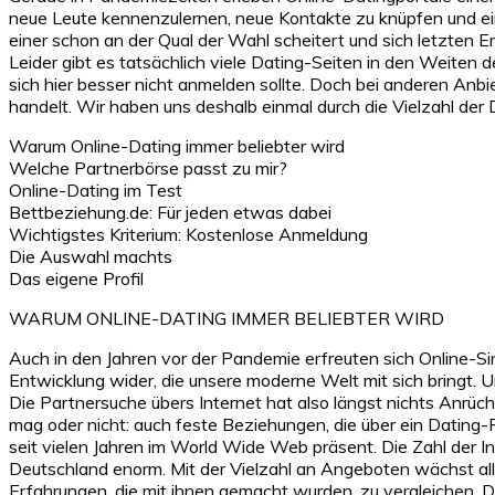
neue Leute kennenzulernen, neue Kontakte zu knüpfen und ein
einer schon an der Qual der Wahl scheitert und sich letzte
Leider gibt es tatsächlich viele Dating-Seiten in den Weiten
sich hier besser nicht anmelden sollte. Doch bei anderen Anb
handelt. Wir haben uns deshalb einmal durch die Vielzahl der 
Warum Online-Dating immer beliebter wird
Welche Partnerbörse passt zu mir?
Online-Dating im Test
Bettbeziehung.de: Für jeden etwas dabei
Wichtigstes Kriterium: Kostenlose Anmeldung
Die Auswahl machts
Das eigene Profil
WARUM ONLINE-DATING IMMER BELIEBTER WIRD
Auch in den Jahren vor der Pandemie erfreuten sich Online-Sin
Entwicklung wider, die unsere moderne Welt mit sich bringt. U
Die Partnersuche übers Internet hat also längst nichts Anrüc
mag oder nicht: auch feste Beziehungen, die über ein Dating-
seit vielen Jahren im World Wide Web präsent. Die Zahl der In
Deutschland enorm. Mit der Vielzahl an Angeboten wächst allerd
Erfahrungen, die mit ihnen gemacht wurden, zu vergleichen. D