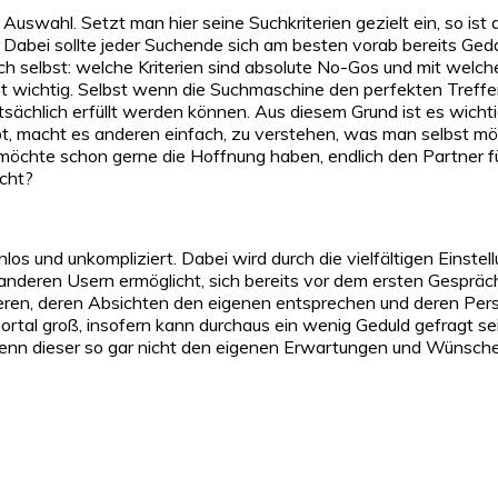
 Auswahl. Setzt man hier seine Suchkriterien gezielt ein, so ist
Dabei sollte jeder Suchende sich am besten vorab bereits Ged
 zu sich selbst: welche Kriterien sind absolute No-Gos und mit w
 wichtig. Selbst wenn die Suchmaschine den perfekten Treffer 
tsächlich erfüllt werden können. Aus diesem Grund ist es wichti
bt, macht es anderen einfach, zu verstehen, was man selbst mö
er möchte schon gerne die Hoffnung haben, endlich den Partner
ucht?
los und unkompliziert. Dabei wird durch die vielfältigen Einstel
deren Usern ermöglicht, sich bereits vor dem ersten Gespräch 
eren, deren Absichten den eigenen entsprechen und deren Persön
ortal groß, insofern kann durchaus ein wenig Geduld gefragt sei
wenn dieser so gar nicht den eigenen Erwartungen und Wünsche