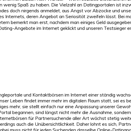
 wenig Spaß zu haben. Die Vielzahl an Datingportalen ist inz
n Endes doch nirgends anmeldet, aus Angst vor Abzocke und un
 des Internets, deren Angebot an Seriosität zweifeln lässt. Be
ietern bemerkt man erst, nachdem man einiges Geld ausgegeben 
Dating-Angebote im Internet geklickt und unseren Testsieger er
gleportale und Kontaktbörsen im Internet einer ständig wachsen
nser Leben findet immer mehr im digitalen Raum statt, sei es b
higes mehr, sie stellt einfach nur eine Anpassung unserer Gewo
Portal begannen, sind längst nicht mehr die Ausnahme, sondern
ternetbörsen für Partnersuchende aller Art wächst stetig weite
ings auch die Unübersichtlichkeit. Daher lohnt es sich, Partner
abei muss nicht für jeden Suchenden dasselbe Online-Datingport