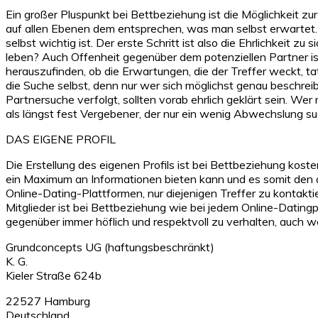
Ein großer Pluspunkt bei Bettbeziehung ist die Möglichkeit zur
auf allen Ebenen dem entsprechen, was man selbst erwartet. 
selbst wichtig ist. Der erste Schritt ist also die Ehrlichkeit
leben? Auch Offenheit gegenüber dem potenziellen Partner ist
herauszufinden, ob die Erwartungen, die der Treffer weckt, ta
die Suche selbst, denn nur wer sich möglichst genau beschrei
Partnersuche verfolgt, sollten vorab ehrlich geklärt sein. W
als längst fest Vergebener, der nur ein wenig Abwechslung s
DAS EIGENE PROFIL
Die Erstellung des eigenen Profils ist bei Bettbeziehung kosten
ein Maximum an Informationen bieten kann und es somit den an
Online-Dating-Plattformen, nur diejenigen Treffer zu kontakti
Mitglieder ist bei Bettbeziehung wie bei jedem Online-Datingp
gegenüber immer höflich und respektvoll zu verhalten, auch 
Grundconcepts UG (haftungsbeschränkt)
K. G.
Kieler Straße 624b
22527 Hamburg
Deutschland