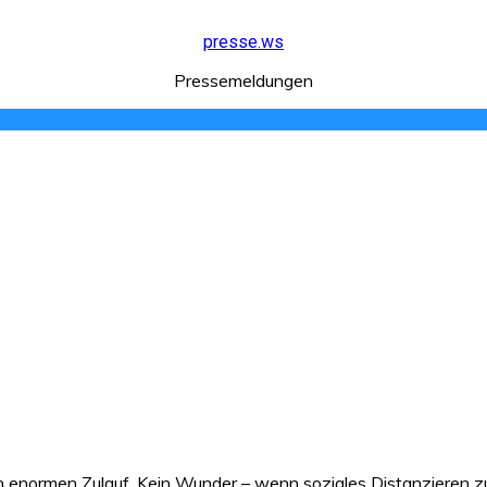
presse.ws
Pressemeldungen
enormen Zulauf. Kein Wunder – wenn soziales Distanzieren zur N