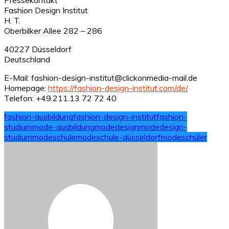
Fashion Design Institut
H. T.
Oberbilker Allee 282 – 286
40227 Düsseldorf
Deutschland
E-Mail: fashion-design-institut@clickonmedia-mail.de
Homepage:
https://fashion-design-institut.com/de/
Telefon: +49.211.13 72 72 40
fashion-ausbildung
fashion-design-institut
fashion-
studium
mode-ausbildung
modedesign
modedesign-
studium
modeschule
modeschule-düsseldorf
modeschüler