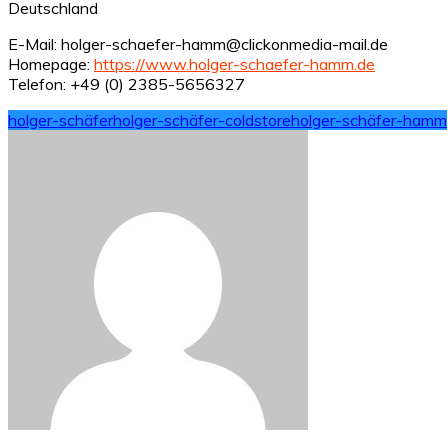
Deutschland
E-Mail: holger-schaefer-hamm@clickonmedia-mail.de
Homepage:
https://www.holger-schaefer-hamm.de
Telefon: +49 (0) 2385-5656327
holger-schäfer
holger-schäfer-coldstore
holger-schäfer-hamm