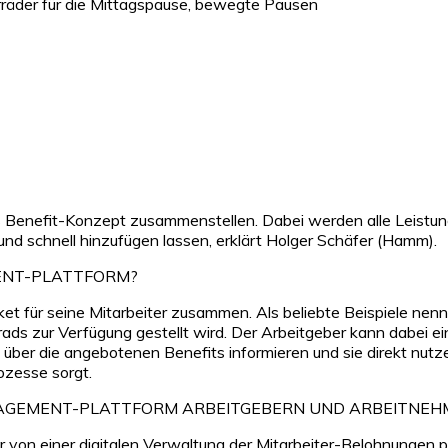
rräder für die Mittagspause, bewegte Pausen
 Benefit-Konzept zusammenstellen. Dabei werden alle Leistungen
nd schnell hinzufügen lassen, erklärt Holger Schäfer (Hamm).
MENT-PLATTFORM?
aket für seine Mitarbeiter zusammen. Als beliebte Beispiele n
rrads zur Verfügung gestellt wird. Der Arbeitgeber kann dabei 
ber die angebotenen Benefits informieren und sie direkt nutze
ozesse sorgt.
ANAGEMENT-PLATTFORM ARBEITGEBERN UND ARBEITNE
von einer digitalen Verwaltung der Mitarbeiter-Belohnungen pro