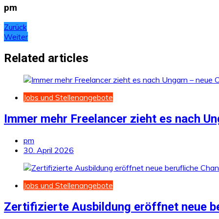
pm
Beitragsnavigation
Zurück
Weiter
Related articles
Jobs und Stellenangebote
Immer mehr Freelancer zieht es nach Ung
pm
30. April 2026
Jobs und Stellenangebote
Zertifizierte Ausbildung eröffnet neue 