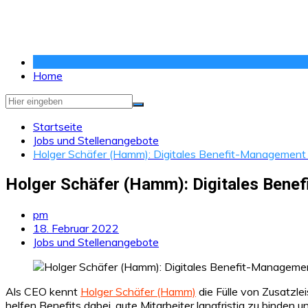
Zum
Inhalt
springen
Home
Startseite
Jobs und Stellenangebote
Holger Schäfer (Hamm): Digitales Benefit-Management z
Holger Schäfer (Hamm): Digitales Benef
pm
18. Februar 2022
Jobs und Stellenangebote
Als CEO kennt
Holger Schäfer (Hamm)
die Fülle von Zusatzle
helfen Benefits dabei, gute Mitarbeiter langfristig zu binde