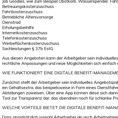
Job Goodies, wie zum Beispiel Obstkorb, Wasserspender, Fah
Betreuungskostenzuschuss
Fahrtkostenzuschuss
Betriebliche Altersvorsorge
Dienstrad
Erholungsbeihilfe
Internetkostenzuschuss
Telefonkostenzuschuss
Werbeflächenkostenzuschuss
Sachleistungen § 37b EstG
Aus diesen Angeboten kann der Arbeitgeber sein individuelles
rechtliche Anpassungen und neue Möglichkeiten sich einfach u
WIE FUNKTIONIERT EINE DIGITALE BENEFIT-MANAGE
Zunächst stellt der Arbeitgeber sein individuelles Angebotsp
ein Gehaltsextra, das beispielsweise in Form eines Dienstfah
Abteilungen zuweisen. Über eine App können diese sich dann ü
Tool zur Transparenz dar, das obendrein noch für schlanke Pr
WELCHE VORTEILE BIETET DIE DIGITALE BENEFIT-M
Dass grundsätzlich sowohl Arbeitgeber als auch Arbeitnehmer 