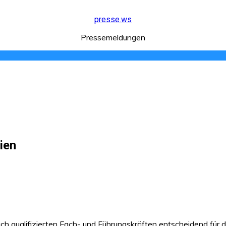
presse.ws
Pressemeldungen
ien
ch qualifizierten Fach- und Führungskräften entscheidend für 