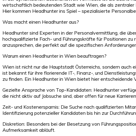
wirtschaftlich bedeutenden Stadt wie Wien, die als zentraler
Hier kommen Headhunter ins Spiel – spezialisierte Personalbe
Was macht einen Headhunter aus?
Headhunter sind Experten in der Personalvermittlung, die über
hochqualifizierte Fach- und Führungskräfte für Positionen zu r
anzusprechen, die perfekt auf die spezifischen Anforderungen
Warum einen Headhunter in Wien beauftragen?
Wien ist nicht nur die Hauptstadt Österreichs, sondern auch e
ist bekannt für ihre florierende IT-, Finanz-, und Dienstleis
zu finden. Ein Headhunter in Wien bietet hier entscheidende V
Gezielte Ansprache von Top-Kandidaten: Headhunter verfügen 
die nicht aktiv auf Jobsuche sind, aber offen für neue Karriere
Zeit- und Kostenersparnis: Die Suche nach qualifizierten Mi
Identifizierung potenzieller Kandidaten bis hin zur Durchführ
Diskretion: Besonders bei der Besetzung von Führungsposition
Aufmerksamkeit abläuft.