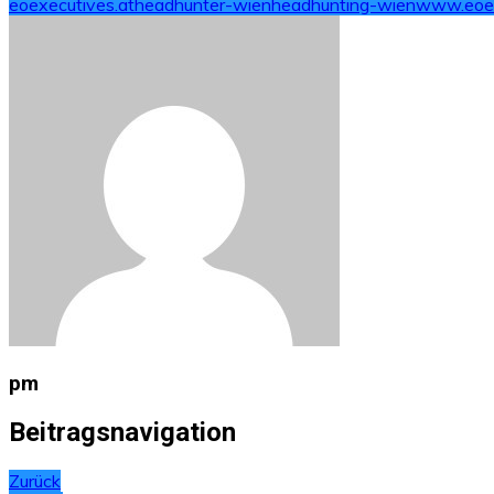
eoexecutives.at
headhunter-wien
headhunting-wien
www.eoex
pm
Beitragsnavigation
Zurück