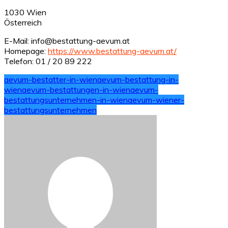
1030 Wien
Österreich
E-Mail: info@bestattung-aevum.at
Homepage:
https://www.bestattung-aevum.at/
Telefon: 01 / 20 89 222
aevum-bestatter-in-wien
aevum-bestattung-in-
wien
aevum-bestattungen-in-wien
aevum-
bestattungsunternehmen-in-wien
aevum-wiener-
bestattungsunternehmen