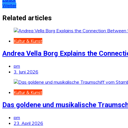
Beitragsnavigation
Weiter
Related articles
Kultur & Kunst
Andrea Vella Borg Explains the Connect
pm
3. Juni 2026
Kultur & Kunst
Das goldene und musikalische Traumsch
pm
23. April 2026