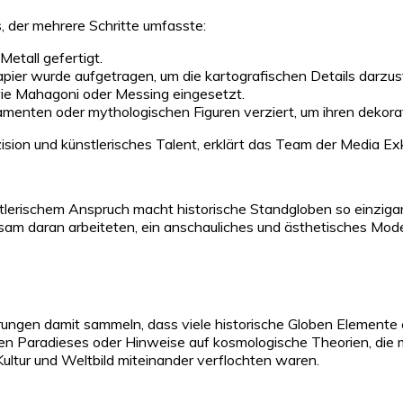
, der mehrere Schritte umfasste:
etall gefertigt.
ier wurde aufgetragen, um die kartografischen Details darzust
 wie Mahagoni oder Messing eingesetzt.
menten oder mythologischen Figuren verziert, um ihren dekora
zision und künstlerisches Talent, erklärt das Team der Media E
tlerischem Anspruch macht historische Standgloben so einzigar
m daran arbeiteten, ein anschauliches und ästhetisches Model
gen damit sammeln, dass viele historische Globen Elemente entha
hen Paradieses oder Hinweise auf kosmologische Theorien, die 
ltur und Weltbild miteinander verflochten waren.