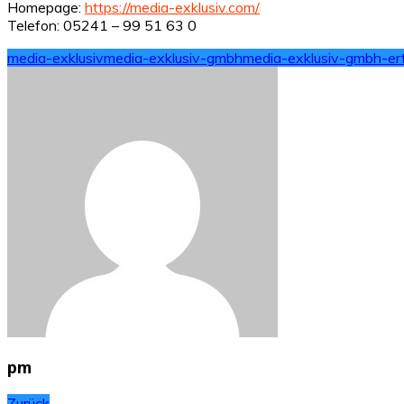
Homepage:
https://media-exklusiv.com/
Telefon: 05241 – 99 51 63 0
media-exklusiv
media-exklusiv-gmbh
media-exklusiv-gmbh-er
pm
Zurück