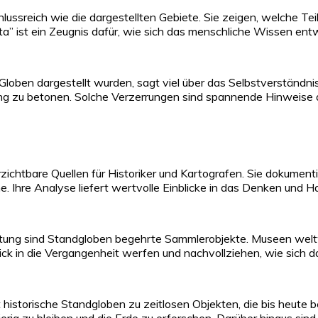
lussreich wie die dargestellten Gebiete. Sie zeigen, welche Te
ita” ist ein Zeugnis dafür, wie sich das menschliche Wissen ent
loben dargestellt wurden, sagt viel über das Selbstverständnis
ng zu betonen. Solche Verzerrungen sind spannende Hinweise auf 
ichtbare Quellen für Historiker und Kartografen. Sie dokumenti
he. Ihre Analyse liefert wertvolle Einblicke in das Denken und
eutung sind Standgloben begehrte Sammlerobjekte. Museen welt
lick in die Vergangenheit werfen und nachvollziehen, wie sich 
storische Standgloben zu zeitlosen Objekten, die bis heute be
ierig zu bleiben und die Erde zu erforschen. Darüber hinaus sind 