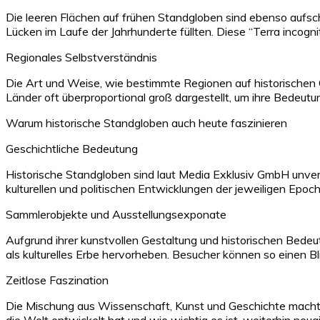
Die leeren Flächen auf frühen Standgloben sind ebenso aufsch
Lücken im Laufe der Jahrhunderte füllten. Diese “Terra incogn
Regionales Selbstverständnis
Die Art und Weise, wie bestimmte Regionen auf historischen G
Länder oft überproportional groß dargestellt, um ihre Bedeutu
Warum historische Standgloben auch heute faszinieren
Geschichtliche Bedeutung
Historische Standgloben sind laut Media Exklusiv GmbH unverz
kulturellen und politischen Entwicklungen der jeweiligen Epoc
Sammlerobjekte und Ausstellungsexponate
Aufgrund ihrer kunstvollen Gestaltung und historischen Bed
als kulturelles Erbe hervorheben. Besucher können so einen B
Zeitlose Faszination
Die Mischung aus Wissenschaft, Kunst und Geschichte macht hi
die Welt entwickelt hat und wie wichtig es ist, weiterhin neug