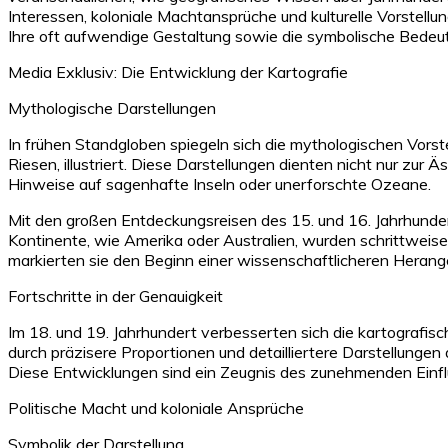
Interessen, koloniale Machtansprüche und kulturelle Vorstell
Ihre oft aufwendige Gestaltung sowie die symbolische Bedeutu
Media Exklusiv: Die Entwicklung der Kartografie
Mythologische Darstellungen
In frühen Standgloben spiegeln sich die mythologischen Vors
Riesen, illustriert. Diese Darstellungen dienten nicht nur zur
Hinweise auf sagenhafte Inseln oder unerforschte Ozeane.
Mit den großen Entdeckungsreisen des 15. und 16. Jahrhundert
Kontinente, wie Amerika oder Australien, wurden schrittweis
markierten sie den Beginn einer wissenschaftlicheren Herang
Fortschritte in der Genauigkeit
Im 18. und 19. Jahrhundert verbesserten sich die kartografis
durch präzisere Proportionen und detailliertere Darstellungen 
Diese Entwicklungen sind ein Zeugnis des zunehmenden Einfl
Politische Macht und koloniale Ansprüche
Symbolik der Darstellung