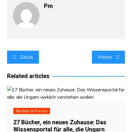
Pm
Beitragsnavigation
Zurück
Weiter
Related articles
Medien & Presse
27 Bücher, ein neues Zuhause: Das
Wissensportal für alle, die Ungarn