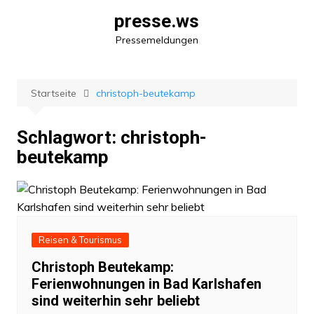
Zum
presse.ws
Inhalt
Pressemeldungen
springen
Startseite
christoph-beutekamp
Schlagwort:
christoph-
beutekamp
Reisen & Tourismus
Christoph Beutekamp:
Ferienwohnungen in Bad Karlshafen
sind weiterhin sehr beliebt