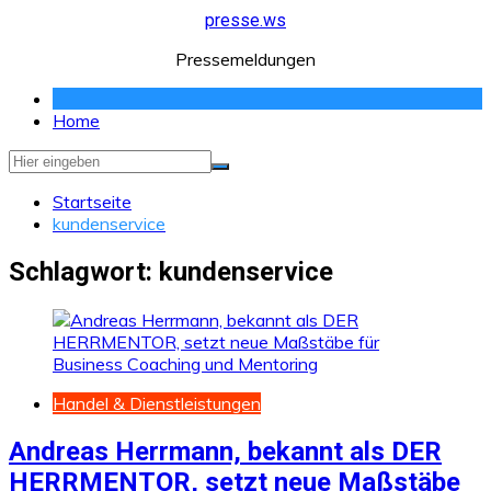
Zum
presse.ws
Inhalt
Pressemeldungen
springen
Home
Startseite
kundenservice
Schlagwort:
kundenservice
Handel & Dienstleistungen
Andreas Herrmann, bekannt als DER
HERRMENTOR, setzt neue Maßstäbe