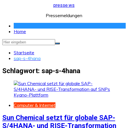
Zum
presse.ws
Inhalt
Pressemeldungen
springen
Home
Startseite
sap-s-4hana
Schlagwort:
sap-s-4hana
Computer & Internet
Sun Chemical setzt für globale SAP-
S/4HANA- und RISE-Transformation