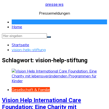
Zum
presse.ws
Inhalt
Pressemeldungen
springen
Home
Startseite
vision-help-stiftung
Schlagwort:
vision-help-stiftung
Gesellschaft & Familie
Vision Help International Care
Foundation: Eine Charity mit