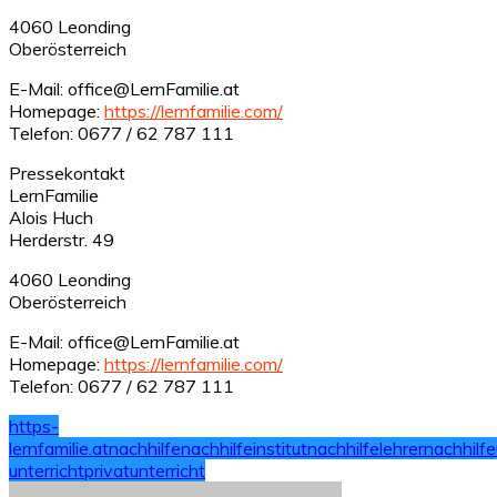
4060 Leonding
Oberösterreich
E-Mail: office@LernFamilie.at
Homepage:
https://lernfamilie.com/
Telefon: 0677 / 62 787 111
Pressekontakt
LernFamilie
Alois Huch
Herderstr. 49
4060 Leonding
Oberösterreich
E-Mail: office@LernFamilie.at
Homepage:
https://lernfamilie.com/
Telefon: 0677 / 62 787 111
https-
lernfamilie.at
nachhilfe
nachhilfeinstitut
nachhilfelehrer
nachhilfe
unterricht
privatunterricht