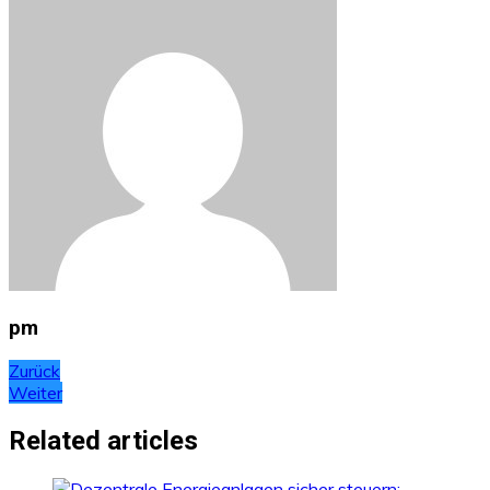
pm
Beitragsnavigation
Zurück
Weiter
Related articles