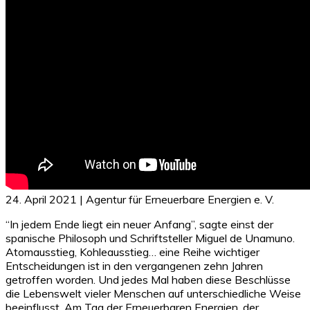
24. April 2021 | Agentur für Erneuerbare Energien e. V.
“In jedem Ende liegt ein neuer Anfang”, sagte einst der
spanische Philosoph und Schriftsteller Miguel de Unamuno.
Atomausstieg, Kohleausstieg… eine Reihe wichtiger
Entscheidungen ist in den vergangenen zehn Jahren
getroffen worden. Und jedes Mal haben diese Beschlüsse
die Lebenswelt vieler Menschen auf unterschiedliche Weise
beeinflusst. Am Tag der Erneuerbaren Energien, der