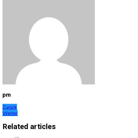
pm
Beitragsnavigation
Zurück
Weiter
Related articles