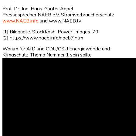
Prof. Dr.-Ing. Hans-Günter Appel
Pressesprecher NAEB e.V. Stromverbraucherschutz
www.NAEB.info
und www.NAEB.tv
[1] Bildquelle: StockKosh-Power-Images-79
[2] https://www.naeb.info/naeb7.htm
Warum für AfD und CDU/CSU Energiewende und
Klimaschutz Thema Nummer 1 sein sollte